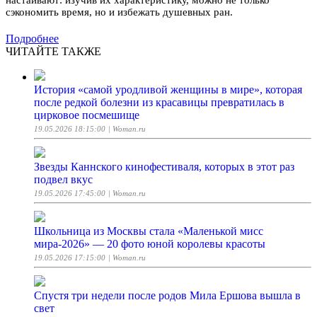
настаивают: изучив их характеристику, можно не только
сэкономить время, но и избежать душевных ран.
Подробнее
ЧИТАЙТЕ ТАКЖЕ
История «самой уродливой женщины в мире», которая
после редкой болезни из красавицы превратилась в
цирковое посмешище
19.05.2026 18:15:00
| Woman.ru
Звезды Каннского кинофестиваля, которых в этот раз
подвел вкус
19.05.2026 17:45:00
| Woman.ru
Школьница из Москвы стала «Маленькой мисс
мира-2026» — 20 фото юной королевы красоты
19.05.2026 17:15:00
| Woman.ru
Спустя три недели после родов Мила Ершова вышла в
свет