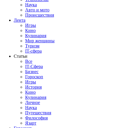
Наука
Авто и мото
Происшествия
Лента
Игры
Кино
Кулинария
Мир женщины
Туризм
IT-сфера
Статьи
Все
IT-Сфера
Бизнес
Гороскоп
Игры
История
Кино
Кулинария
Личное
Наука
Путешествия
Философия
Язарт