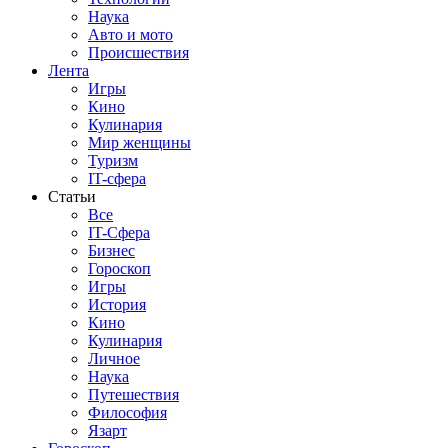
Наука
Авто и мото
Происшествия
Лента
Игры
Кино
Кулинария
Мир женщины
Туризм
IT-сфера
Статьи
Все
IT-Сфера
Бизнес
Гороскоп
Игры
История
Кино
Кулинария
Личное
Наука
Путешествия
Философия
Язарт