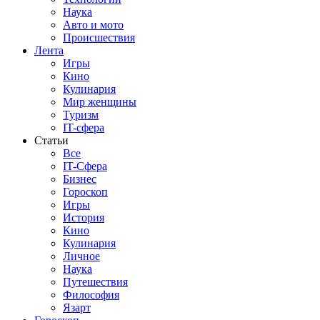
Наука
Авто и мото
Происшествия
Лента
Игры
Кино
Кулинария
Мир женщины
Туризм
IT-сфера
Статьи
Все
IT-Сфера
Бизнес
Гороскоп
Игры
История
Кино
Кулинария
Личное
Наука
Путешествия
Философия
Язарт