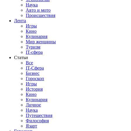
Наука
Авто и мото
Происшествия
Лента
Игры
Кино
Кулинария
Мир женщины
Туризм
IT-сфера
Статьи
Все
IT-Сфера
Бизнес
Гороскоп
Игры
История
Кино
Кулинария
Личное
Наука
Путешествия
Философия
Язарт