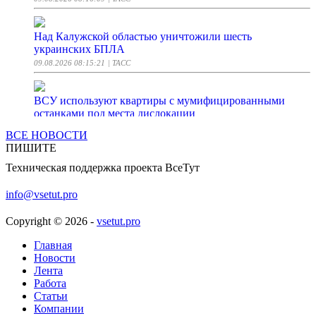
Над Калужской областью уничтожили шесть
украинских БПЛА
09.08.2026 08:15:21
| ТАСС
ВСУ используют квартиры с мумифицированными
останками под места дислокации
09.08.2026 08:15:07
| Life.ru
ВСЕ НОВОСТИ
ПИШИТЕ
Эксперт Балынин рассказал, как выйти на пенсию
Техническая поддержка проекта ВсеТут
досрочно
09.08.2026 08:12:56
| ТАСС
info@vsetut.pro
Copyright © 2026 -
vsetut.pro
В России анонсировали появление ударных «Кубов» в
зоне СВО
Главная
09.08.2026 08:12:32
| Lenta.ru
Новости
Лента
Работа
Министр обороны Финляндии отказал Украине в
Статьи
передаче ракет для Patriot
Компании