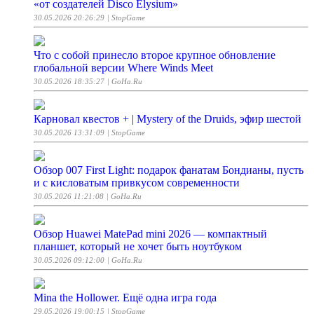
«от создателей Disco Elysium»
30.05.2026 20:26:29
| StopGame
Что с собой принесло второе крупное обновление
глобальной версии Where Winds Meet
30.05.2026 18:35:27
| GoHa.Ru
Карновал квестов + | Mystery of the Druids, эфир шестой
30.05.2026 13:31:09
| StopGame
Обзор 007 First Light: подарок фанатам Бондианы, пусть
и с кисловатым привкусом современности
30.05.2026 11:21:08
| GoHa.Ru
Обзор Huawei MatePad mini 2026 — компактный
планшет, который не хочет быть ноутбуком
30.05.2026 09:12:00
| GoHa.Ru
Mina the Hollower. Ещё одна игра года
29.05.2026 19:00:15
| StopGame