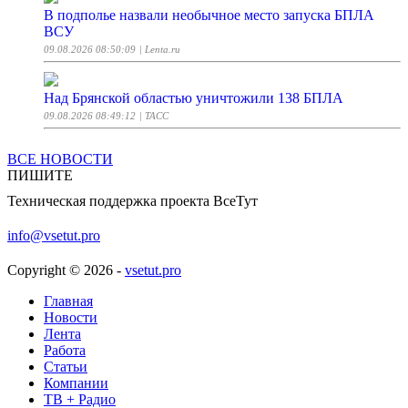
В подполье назвали необычное место запуска БПЛА
ВСУ
09.08.2026 08:50:09
| Lenta.ru
Над Брянской областью уничтожили 138 БПЛА
09.08.2026 08:49:12
| ТАСС
ВСЕ НОВОСТИ
Дептранс назвал причину сбоя в движении трамваев на
ПИШИТЕ
севере Москвы
Техническая поддержка проекта ВсеТут
09.08.2026 08:47:06
| РБК
info@vsetut.pro
Более 30% опрошенных россиян готовы купить
квартиру вскладчину
Copyright © 2026 -
vsetut.pro
09.08.2026 08:46:25
| ТАСС
Главная
Новости
В МИД РФ заявили о прямой военной помощи Украине
Лента
со стороны Румынии
Работа
09.08.2026 08:45:00
Статьи
| Российская Газета
Компании
ТВ + Радио