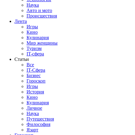
Наука
Авто и мото
Происшествия
Лента
Игры
Кино
Кулинария
Мир женщины
Туризм
IT-сфера
Статьи
Все
IT-Сфера
Бизнес
Гороскоп
Игры
История
Кино
Кулинария
Личное
Наука
Путешествия
Философия
Язарт