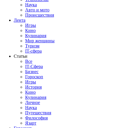
Наука
Авто и мото
Происшествия
Лента
Игры
Кино
Кулинария
Мир женщины
Туризм
IT-сфера
Статьи
Все
IT-Сфера
Бизнес
Гороскоп
Игры
История
Кино
Кулинария
Личное
Наука
Путешествия
Философия
Язарт