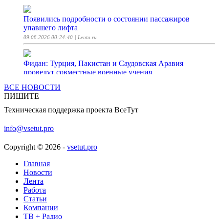
Появились подробности о состоянии пассажиров
упавшего лифта
09.08.2026 00:24:40
| Lenta.ru
Фидан: Турция, Пакистан и Саудовская Аравия
проведут совместные военные учения
09.08.2026 00:24:26
| Life.ru
ВСЕ НОВОСТИ
ПИШИТЕ
Компактная зарядка-«карточка» с мощностью 80 Вт и
Техническая поддержка проекта ВсеТут
нитридом галлия — всего 30 долларов. Pandaer PTC16
от Meizu вышла в продажу
info@vsetut.pro
09.08.2026 00:24:16
| iXBT.com
Copyright © 2026 -
vsetut.pro
«Огребайте»: Как незнание истории хоронит Трампа,
Главная
Зеленского и всю Польшу
Новости
09.08.2026 00:23:00
| Life.ru
Лента
Работа
Статьи
Начмед полка ВСУ Шеремет экспериментировала со
Компании
смертельными уколами
ТВ + Радио