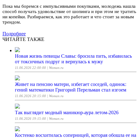
Пока мы боремся с импульсивными покупками, молодежь нашла
способ получать удовольствие от шопинга и при этом не тратить
ни копейки. Разбираемся, как это работает и что стоит за новым
трендом.
Подробнее
ЧИТАЙТЕ ТАКЖЕ
Новая жизнь певицы Славы: бросила пить, избавилась
от токсичных подруг и вернулась к мужу
11.06.2026 22:00:00
| Woman.ru
Живет на пенсию матери, избегает соседей, одинок:
гений математики Григорий Перельман стал изгоем
11.06.2026 20:15:00
| Woman.ru
Так выглядит модный маникюр-аура летом-2026
11.06.2026 19:15:00
| Woman.ru
Костенко восхитилась соперницей, которая обошла ее на