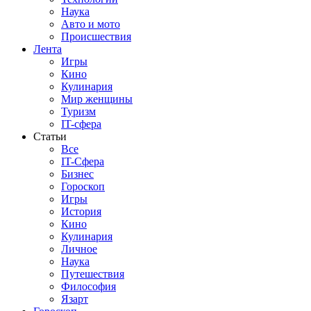
Наука
Авто и мото
Происшествия
Лента
Игры
Кино
Кулинария
Мир женщины
Туризм
IT-сфера
Статьи
Все
IT-Сфера
Бизнес
Гороскоп
Игры
История
Кино
Кулинария
Личное
Наука
Путешествия
Философия
Язарт