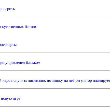
роверить
искусственных белков
идеокарты
для управления багажом
ей надо получить лицензию, но заявку на неё регулятор планируе
а новую игру