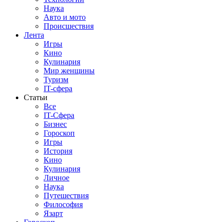
Наука
Авто и мото
Происшествия
Лента
Игры
Кино
Кулинария
Мир женщины
Туризм
IT-сфера
Статьи
Все
IT-Сфера
Бизнес
Гороскоп
Игры
История
Кино
Кулинария
Личное
Наука
Путешествия
Философия
Язарт