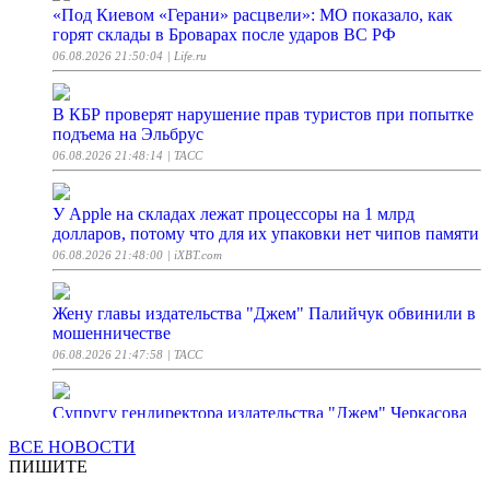
«Под Киевом «Герани» расцвели»: МО показало, как
горят склады в Броварах после ударов ВС РФ
06.08.2026 21:50:04
| Life.ru
В КБР проверят нарушение прав туристов при попытке
подъема на Эльбрус
06.08.2026 21:48:14
| ТАСС
У Apple на складах лежат процессоры на 1 млрд
долларов, потому что для их упаковки нет чипов памяти
06.08.2026 21:48:00
| iXBT.com
Жену главы издательства "Джем" Палийчук обвинили в
мошенничестве
06.08.2026 21:47:58
| ТАСС
Супругу гендиректора издательства "Джем" Черкасова
Палийчук отправили
ВСЕ НОВОСТИ
06.08.2026 21:47:58
| ТАСС
ПИШИТЕ