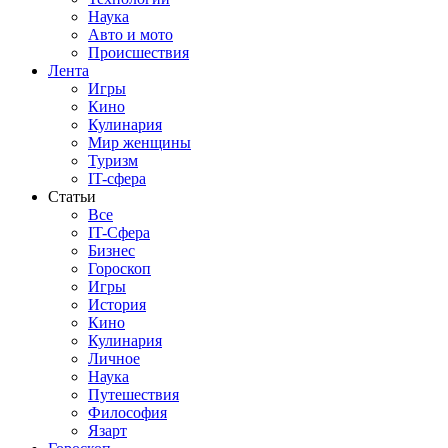
Наука
Авто и мото
Происшествия
Лента
Игры
Кино
Кулинария
Мир женщины
Туризм
IT-сфера
Статьи
Все
IT-Сфера
Бизнес
Гороскоп
Игры
История
Кино
Кулинария
Личное
Наука
Путешествия
Философия
Язарт