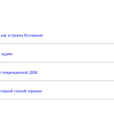
 как устроена Вселанная
 задачи
нте поврежденной ДНК
вторной генной терапии