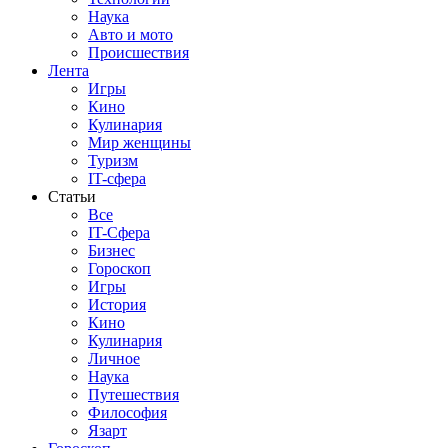
Наука
Авто и мото
Происшествия
Лента
Игры
Кино
Кулинария
Мир женщины
Туризм
IT-сфера
Статьи
Все
IT-Сфера
Бизнес
Гороскоп
Игры
История
Кино
Кулинария
Личное
Наука
Путешествия
Философия
Язарт