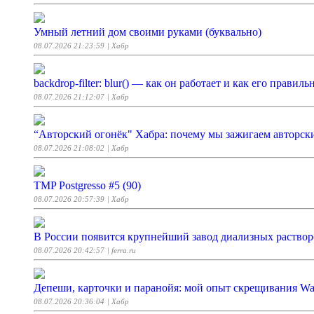
Умный летний дом своими руками (буквально)
08.07.2026 21:23:59
| Хабр
backdrop-filter: blur() — как он работает и как его правил
08.07.2026 21:12:07
| Хабр
“Авторский огонёк" Хабра: почему мы зажигаем авторск
08.07.2026 21:08:02
| Хабр
TMP Postgresso #5 (90)
08.07.2026 20:57:39
| Хабр
В России появится крупнейший завод диализных раствор
08.07.2026 20:42:57
| ferra.ru
Депеши, карточки и паранойя: мой опыт скрещивания Water
08.07.2026 20:36:04
| Хабр