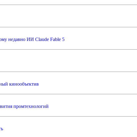
ому недавно ИИ Claude Fable 5
тный кинообъектив
звития промтехнологий
ть