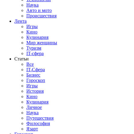
Наука
Авто и мото
Происшествия
Лента
Игры
Кино
Кулинария
Мир женщины
Туризм
IT-сфера
Статьи
Все
IT-Сфера
Бизнес
Гороскоп
Игры
История
Кино
Кулинария
Личное
Наука
Путешествия
Философия
Язарт