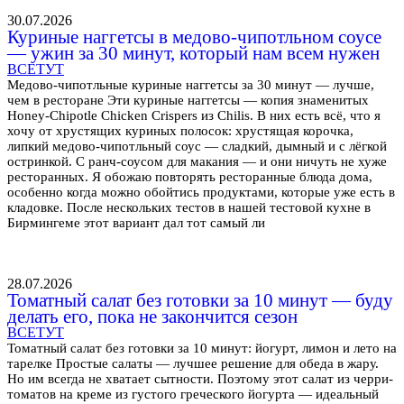
30.07.2026
Куриные наггетсы в медово-чипотльном соусе
— ужин за 30 минут, который нам всем нужен
ВСЕТУТ
Медово-чипотльные куриные наггетсы за 30 минут — лучше,
чем в ресторане Эти куриные наггетсы — копия знаменитых
Honey-Chipotle Chicken Crispers из Chilis. В них есть всё, что я
хочу от хрустящих куриных полосок: хрустящая корочка,
липкий медово-чипотльный соус — сладкий, дымный и с лёгкой
остринкой. С ранч-соусом для макания — и они ничуть не хуже
ресторанных. Я обожаю повторять ресторанные блюда дома,
особенно когда можно обойтись продуктами, которые уже есть в
кладовке. После нескольких тестов в нашей тестовой кухне в
Бирмингеме этот вариант дал тот самый ли
28.07.2026
Томатный салат без готовки за 10 минут — буду
делать его, пока не закончится сезон
ВСЕТУТ
Томатный салат без готовки за 10 минут: йогурт, лимон и лето на
тарелке Простые салаты — лучшее решение для обеда в жару.
Но им всегда не хватает сытности. Поэтому этот салат из черри-
томатов на креме из густого греческого йогурта — идеальный