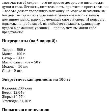
заключается её секрет – это не просто десерт, это питание для
души и тела. Легкость, питательность, простота в приготовлении
– всё это делает творожную запеканку на молоке незаменимым
блюдом, которое без труда займет почётное место в вашем
домашнем меню, радуя домочадцев снова и снова. И поверьте,
однажды попробовав её, вы поймёте: создавать кулинарные
чудеса в домашних условиях – проще, чем вы могли себе
представить!
Ингредиенты (на 6 порций):
Творог – 500 г
Манка – 100 г
Сахар – 100 г
Масло сливочное – 50 г
Молоко – 50 мл
Яйца – 2 шт.
Энергетическая ценность на 100 г:
Калории: 208 ккал
Белки: 12,04 г
Жиры: 10,77 г
Углеводы: 21,16 г
Пошаговая инструкция: