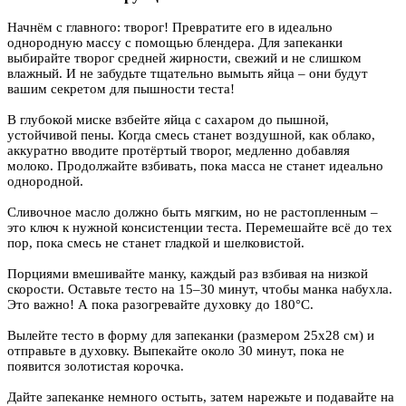
Начнём с главного: творог! Превратите его в идеально
однородную массу с помощью блендера. Для запеканки
выбирайте творог средней жирности, свежий и не слишком
влажный. И не забудьте тщательно вымыть яйца – они будут
вашим секретом для пышности теста!
В глубокой миске взбейте яйца с сахаром до пышной,
устойчивой пены. Когда смесь станет воздушной, как облако,
аккуратно вводите протёртый творог, медленно добавляя
молоко. Продолжайте взбивать, пока масса не станет идеально
однородной.
Сливочное масло должно быть мягким, но не растопленным –
это ключ к нужной консистенции теста. Перемешайте всё до тех
пор, пока смесь не станет гладкой и шелковистой.
Порциями вмешивайте манку, каждый раз взбивая на низкой
скорости. Оставьте тесто на 15–30 минут, чтобы манка набухла.
Это важно! А пока разогревайте духовку до 180°C.
Вылейте тесто в форму для запеканки (размером 25x28 см) и
отправьте в духовку. Выпекайте около 30 минут, пока не
появится золотистая корочка.
Дайте запеканке немного остыть, затем нарежьте и подавайте на