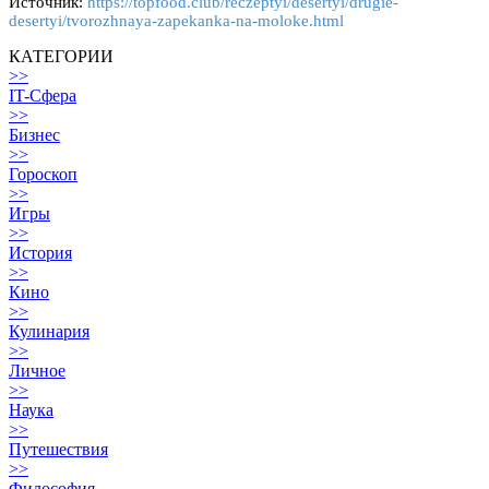
Источник:
https://topfood.club/reczeptyi/desertyi/drugie-
desertyi/tvorozhnaya-zapekanka-na-moloke.html
КАТЕГОРИИ
>>
IT-Сфера
>>
Бизнес
>>
Гороскоп
>>
Игры
>>
История
>>
Кино
>>
Кулинария
>>
Личное
>>
Наука
>>
Путешествия
>>
Философия