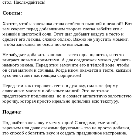
стол. Наслаждайтесь!
Советы:
Хотите, чтобы запеканка стала особенно пышной и нежной? Вот
вам секрет: перед добавлением творога слегка взбейте его с
манкой и щепоткой соли. Этот шаг добавит воздух в тесто и
сделает его лёгким, словно облако. Важно не упустить момент,
чтобы запеканка не осела после выпекания.
Не забудьте добавить ванилин – всего одна щепотка, и тесто
заиграет новыми ароматами. А для сладкоежек можно добавить
немного изюма. Перед этим замочите его в тёплой воде, чтобы
он стал мягким и сочным. Когда изюм окажется в тесте, каждый
кусочек станет настоящим сюрпризом!
Перед тем как отправить тесто в духовку, смажьте форму
сливочным маслом и обсыпьте манкой. Это не только
предотвратит прилипания, но и создаст аппетитную золотистую
корочку, которая просто идеально дополнив всю текстуру.
Подача:
Подавайте запеканку с чем угодно! С ягодами, сметаной,
вареньем или даже свежими фруктами – это не просто добавки,
это способ обогатить вкус и создать праздничное настроение.