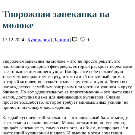
Творожная запеканка на
молоке
17.12.2024 |
Кулинария
|
Даниил
|
|
0
Творожная запеканка на молоке – это не просто рецепт, это
настоящий кулинарный фейерверк, который раскроет перед вами
все тонкости домашнего уюта. Вообразите себе нежнейшую
текстуру, которая тает во рту, и тот самый сливочный аромат,
который мгновенно создаёт атмосферу тепла и уюта, будто вы
наслаждаетесь семейным завтраком или уютным ужином в кругу
близких. Но вот удивительное: её приготовление – это настоящая
магия, доступная даже для начинающих кулинаров. Словно
простое волшебство, которое требует минимальных усилий, но
приносит максимум наслаждения.
Каждый кусочек этой запеканки – это идеальный баланс между
лёгкостью и насыщенностью. Манка, незаметно, но уверенно,
придаёт запеканке ту самую сытность и объём, превращая её в
настоящий кулинарный шедевр. И именно в этом сочетании