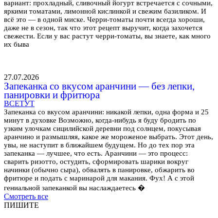
вариант: прохладный, сливочный йогурт встречается с сочными,
яркими томатами, лимонной кислинкой и свежим базиликом. И
всё это — в одной миске. Черри-томаты почти всегда хороши,
даже не в сезон, так что этот рецепт выручит, когда захочется
свежести. Если у вас растут черри-томаты, вы знаете, как много
их быва
27.07.2026
Запеканка со вкусом аранчини — без лепки,
панировки и фритюра
ВСЕТУТ
Запеканка со вкусом аранчини: никакой лепки, одна форма и 25
минут в духовке Возможно, когда-нибудь я буду бродить по
узким улочкам сицилийской деревни под солнцем, покусывая
аранчино и размышляя, какое же мороженое выбрать. Этот день,
увы, не наступит в ближайшем будущем. Но до тех пор эта
запеканка — лучшее, что есть. Аранчини — это процесс:
сварить ризотто, остудить, сформировать шарики вокруг
начинки (обычно сыра), обвалять в панировке, обжарить во
фритюре и подать с маринарой для макания. Фух! А с этой
гениальной запеканкой вы наслаждаетесь �
Смотреть все
ПИШИТЕ