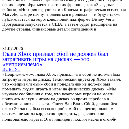
своих видео. Фрагменты из таких франшиз, как «Звёздные
войны», «История игрушек» и «Кинематографическая вселенная
Marvel», вскоре начнут появляться в роликах — и будут также
публиковаться на коротковолновой платформе Disney Verts.
Программа запускается в США, а затем будет расширена на
другие страны. Финансовые детали соглашения н
31.07.2026
Глава Xbox признал: сбой не должен был
затрагивать игры на дисках — это
«неприемлемо»
ВСЕТУТ
«Неприемлемо»: глава Xbox признал, что сбой не должен был
затронуть игры на дисках Технический директор Xbox заявил,
что «неприемлемый» сбой в понедельник не должен был
помешать людям играть в игры на физических дисках. «Мы
изучаем сообщения о том, что некоторые игроки не могли
получить доступ к играм на дисках во время перебоев в
обслуживании», — сказал Скотт Ван Влит. Сбой, длившийся
около 20 часов, был вызван проблемой с лицензированием —
система не могла корректно проверить, разрешено ли
пользователю играть. Этот инцидент подлил масла в огон�