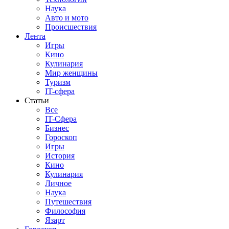
Наука
Авто и мото
Происшествия
Лента
Игры
Кино
Кулинария
Мир женщины
Туризм
IT-сфера
Статьи
Все
IT-Сфера
Бизнес
Гороскоп
Игры
История
Кино
Кулинария
Личное
Наука
Путешествия
Философия
Язарт