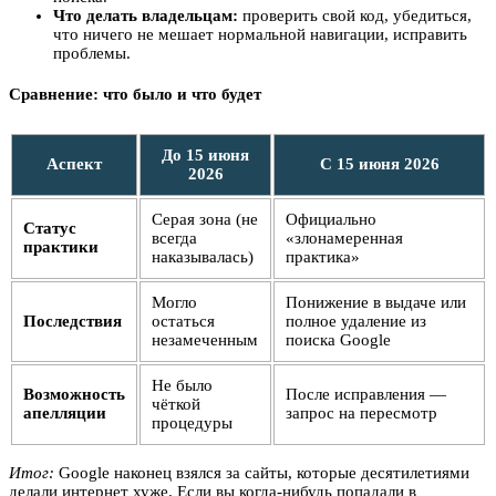
Что делать владельцам:
проверить свой код, убедиться,
что ничего не мешает нормальной навигации, исправить
проблемы.
Сравнение: что было и что будет
До 15 июня
Аспект
С 15 июня 2026
2026
Серая зона (не
Официально
Статус
всегда
«злонамеренная
практики
наказывалась)
практика»
Могло
Понижение в выдаче или
Последствия
остаться
полное удаление из
незамеченным
поиска Google
Не было
Возможность
После исправления —
чёткой
апелляции
запрос на пересмотр
процедуры
Итог:
Google наконец взялся за сайты, которые десятилетиями
делали интернет хуже. Если вы когда-нибудь попадали в