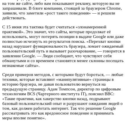
на том же сайте, либо вам показывают рекламу, которую вы не
запрашивали. В блоге компании, стоящей за браузером Chrome,
заявили, что заметили «рост такого поведения» — и решили
действовать.
С 15 июня эта тактика будет считаться «злонамеренной
практикой». Это значит, что сайты, которые продолжат её
использовать, могут потерять позиции в выдаче Google или даже
полностью исчезнуть из результатов поиска. «Перехват кнопки
назад нарушает функциональность браузера, ломает ожидаемый
пользовательский путь и вызывает разочарование, — говорится в
заявлении Google. — Люди сообщают, что чувствуют себя
обманутыми и со временем становятся менее склонны посещать
незнакомые сайты».
Среди примеров методов, с которыми будут бороться, — любые
техники, которые вставляют «манипулятивные» страницы в
историю браузера, не давая пользователю вернуться на
предыдущую страницу. Адам Томпсон, директор по цифровым
технологиям BCS (Чартерного института IT), пояснил BBC:
«Такие практики, как хакерство кнопки назад, подрывают
базовый пользовательский опыт и разрушают ожидания людей о
том, как должен работать интернет. Так что решение Google
рассматривать это как вредоносное поведение и принимать
меры вполне понятно».