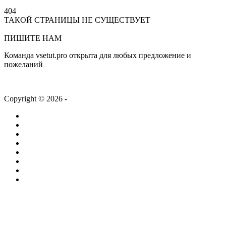
404
ТАКОЙ СТРАНИЦЫ НЕ СУЩЕСТВУЕТ
На главную
ПИШИТЕ НАМ
Команда vsetut.pro открыта для любых предложение и
пожеланий
info@vsetut.pro
Copyright © 2026 -
vsetut.pro
Главная
Новости
Лента
Работа
Статьи
Компании
ТВ + Радио
Проекты