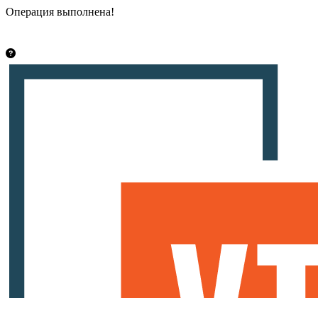
Операция выполнена!
Закрыть
info@vsetut.pro
Стать автором