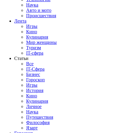
Наука
Авто и мото
Происшествия
Лента
Игры
Кино
Кулинария
Мир женщины
Туризм
IT-сфера
Статьи
Все
IT-Сфера
Бизнес
Гороскоп
Игры
История
Кино
Кулинария
Личное
Наука
Путешествия
Философия
Язарт