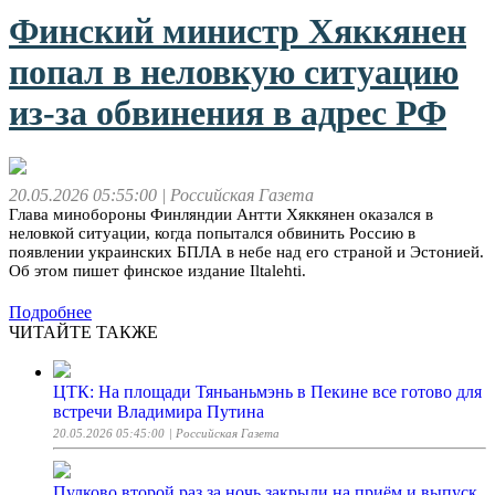
Финский министр Хяккянен
попал в неловкую ситуацию
из-за обвинения в адрес РФ
20.05.2026 05:55:00
| Российская Газета
Глава минобороны Финляндии Антти Хяккянен оказался в
неловкой ситуации, когда попытался обвинить Россию в
появлении украинских БПЛА в небе над его страной и Эстонией.
Об этом пишет финское издание Iltalehti.
Подробнее
ЧИТАЙТЕ ТАКЖЕ
ЦТК: На площади Тяньаньмэнь в Пекине все готово для
встречи Владимира Путина
20.05.2026 05:45:00
| Российская Газета
Пулково второй раз за ночь закрыли на приём и выпуск