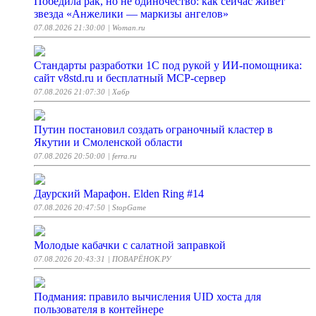
Победила рак, но не одиночество: как сейчас живет
звезда «Анжелики — маркизы ангелов»
07.08.2026 21:30:00
| Woman.ru
Стандарты разработки 1С под рукой у ИИ-помощника:
сайт v8std.ru и бесплатный MCP-сервер
07.08.2026 21:07:30
| Хабр
Путин постановил создать ограночный кластер в
Якутии и Смоленской области
07.08.2026 20:50:00
| ferra.ru
Даурский Марафон. Elden Ring #14
07.08.2026 20:47:50
| StopGame
Молодые кабачки с салатной заправкой
07.08.2026 20:43:31
| ПОВАРЁНОК.РУ
Подмания: правило вычисления UID хоста для
пользователя в контейнере