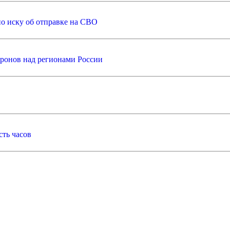
о иску об отправке на СВО
ронов над регионами России
сть часов