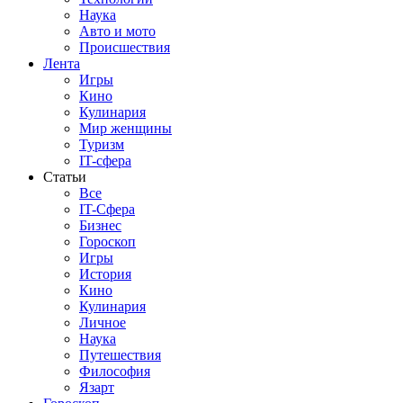
Наука
Авто и мото
Происшествия
Лента
Игры
Кино
Кулинария
Мир женщины
Туризм
IT-сфера
Статьи
Все
IT-Сфера
Бизнес
Гороскоп
Игры
История
Кино
Кулинария
Личное
Наука
Путешествия
Философия
Язарт