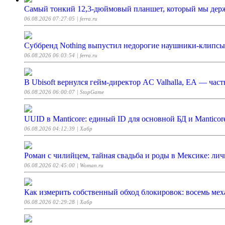
Самый тонкий 12,3-дюймовый планшет, который мы держ
06.08.2026 07:27:05
| ferra.ru
Суббренд Nothing выпустил недорогие наушники-клипсы
06.08.2026 06:03:54
| ferra.ru
В Ubisoft вернулся гейм-директор AC Valhalla, EA — ча
06.08.2026 06:00:07
| StopGame
UUID в Manticore: единый ID для основной БД и Manticor
06.08.2026 04:12:39
| Хабр
Роман с чилийцем, тайная свадьба и роды в Мексике: л
06.08.2026 02:45:00
| Woman.ru
Как измерить собственный обход блокировок: восемь мех
06.08.2026 02:29:28
| Хабр