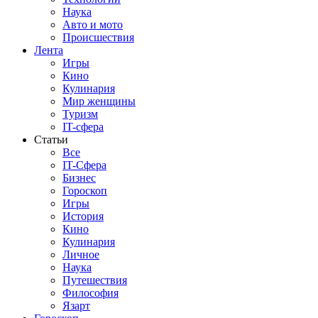
Наука
Авто и мото
Происшествия
Лента
Игры
Кино
Кулинария
Мир женщины
Туризм
IT-сфера
Статьи
Все
IT-Сфера
Бизнес
Гороскоп
Игры
История
Кино
Кулинария
Личное
Наука
Путешествия
Философия
Язарт