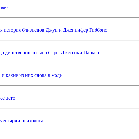
ичью
кая история близнецов Джун и Дженнифер Гиббонс
са, единственного сына Сары Джессики Паркер
 и какие из них снова в моде
се лето
ментарий психолога