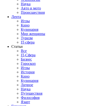
Наука
Авто и мото
Происшествия
Лента
Игры
Кино
Кулинария
Мир женщины
Туризм
IT-сфера
Статьи
Все
IT-Сфера
Бизнес
Гороскоп
Игры
История
Кино
Кулинария
Личное
Наука
Путешествия
Философия
Язарт