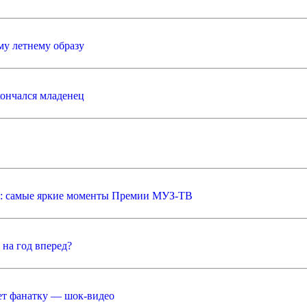
му летнему образу
кончался младенец
не: самые яркие моменты Премии МУЗ-ТВ
 на год вперед?
ует фанатку — шок-видео