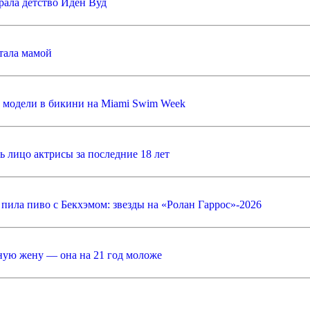
рала детство Иден Вуд
тала мамой
 модели в бикини на Miami Swim Week
ь лицо актрисы за последние 18 лет
 пила пиво с Бекхэмом: звезды на «Ролан Гаррос»-2026
ную жену — она на 21 год моложе