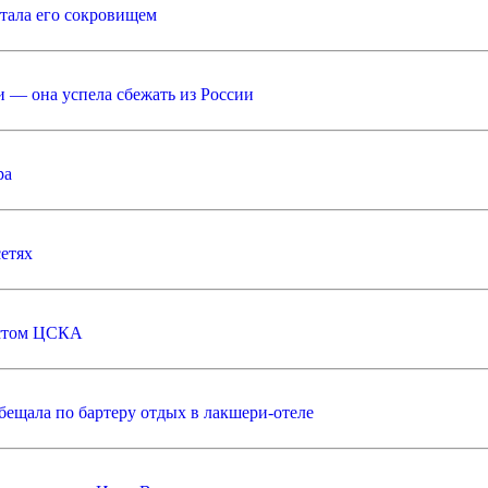
стала его сокровищем
 — она успела сбежать из России
ра
сетях
листом ЦСКА
ещала по бартеру отдых в лакшери-отеле