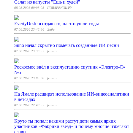
Салат из капусты "Ешь и худей"
08.08.2026 00:08:03
| ПОВАРЁНОК.РУ
EvertyDesk: я отдаю то, на что ушли годы
07.08.2026 23:48:36
| Хабр
Suno начал скрытно помечать созданные ИИ песни
07.08.2026 23:36:52
| ferra.ru
Роскосмос ввёл в эксплуатацию спутник «Электро-Л»
№5
07.08.2026 23:05:00
| ferra.ru
На Ямале расширят использование ИИ-видеоаналитики
в детсадах
07.08.2026 22:40:55
| ferra.ru
Круто ты попал: какими растут дети самых ярких
участников «Фабрики звезд» и почему многие избегают
славы