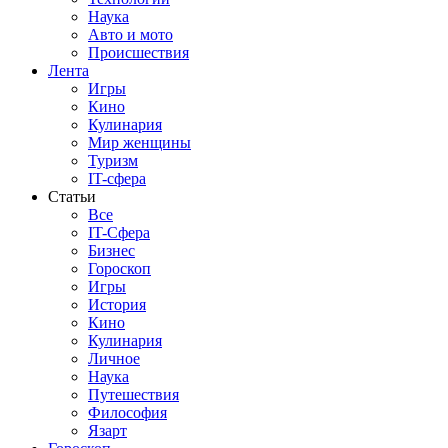
Наука
Авто и мото
Происшествия
Лента
Игры
Кино
Кулинария
Мир женщины
Туризм
IT-сфера
Статьи
Все
IT-Сфера
Бизнес
Гороскоп
Игры
История
Кино
Кулинария
Личное
Наука
Путешествия
Философия
Язарт