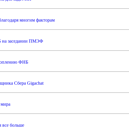
 благодаря многим факторам
ЦБ на заседании ПМЭФ
акоплению ФНБ
щника Сбера Gigachat
 мира
 все больше