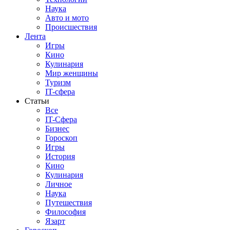
Наука
Авто и мото
Происшествия
Лента
Игры
Кино
Кулинария
Мир женщины
Туризм
IT-сфера
Статьи
Все
IT-Сфера
Бизнес
Гороскоп
Игры
История
Кино
Кулинария
Личное
Наука
Путешествия
Философия
Язарт