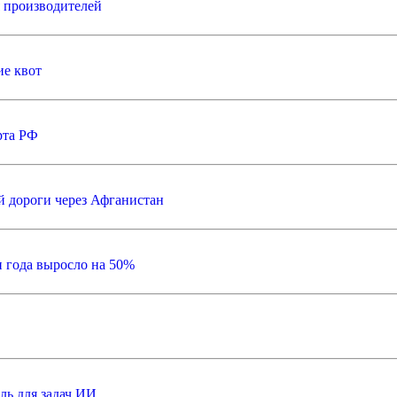
я производителей
е квот
рта РФ
й дороги через Афганистан
и года выросло на 50%
ль для задач ИИ