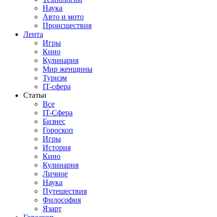
Наука
Авто и мото
Происшествия
Лента
Игры
Кино
Кулинария
Мир женщины
Туризм
IT-сфера
Статьи
Все
IT-Сфера
Бизнес
Гороскоп
Игры
История
Кино
Кулинария
Личное
Наука
Путешествия
Философия
Язарт