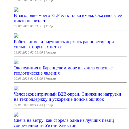
09.08.2026 05:18:32
| Хабр
В заголовке моего ELF есть точка входа. Оказалось, её
никто не читает
09.08.2026 05:01:31
| Хабр
Роботы-шмели научились держать равновесие при
сильных порывах ветра
09.08.2026 02:55:00
| ferra.ru
Экспедиция в Баренцевом море выявила опасные
геологические явления
09.08.2026 01:25:00
| ferra.ru
Человекоцентричный B2B-экран. Снижение нагрузки
на техподдержку и ускорение поиска ошибок
09.08.2026 00:14:33
| Хабр
Свеча на ветру: как сгорела одна из лучших певиц
современности Уитни Хьюстон