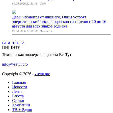
08.08.2026 22:31:00
| Хабр
Девы избавятся от лишнего, Овны устроят
энергетический пожар: гороскоп на неделю с 10 по 16
августа для всех знаков зодиака
08.08.2026 22:30:00
| Woman.ru
ВСЯ ЛЕНТА
В России для межпланетных полётов создадут систему
ПИШИТЕ
утилизации отходов
Техническая поддержка проекта ВсеТут
08.08.2026 22:25:00
| ferra.ru
info@vsetut.pro
Юрист-марионетка или юрист-бренд: пять развилок на
пути к репутации. Короткий курс для PR-специалиста
Copyright © 2026 -
vsetut.pro
образца 2026 года
08.08.2026 22:14:14
| Хабр
Главная
Новости
Лента
Nvidia вложит до $3 млрд в разработчика дата-центров
Работа
Lancium
Статьи
08.08.2026 22:13:15
Компании
| ferra.ru
ТВ + Радио