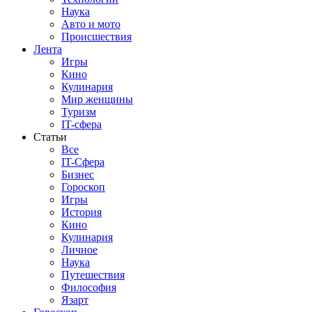
Наука
Авто и мото
Происшествия
Лента
Игры
Кино
Кулинария
Мир женщины
Туризм
IT-сфера
Статьи
Все
IT-Сфера
Бизнес
Гороскоп
Игры
История
Кино
Кулинария
Личное
Наука
Путешествия
Философия
Язарт