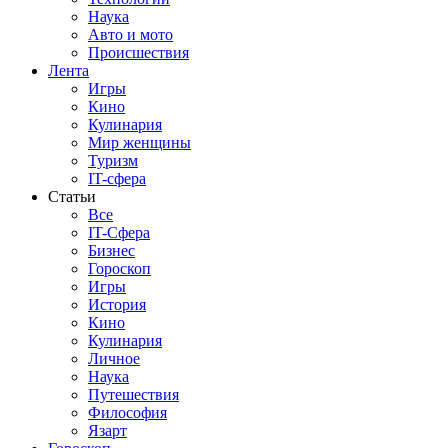
Наука
Авто и мото
Происшествия
Лента
Игры
Кино
Кулинария
Мир женщины
Туризм
IT-сфера
Статьи
Все
IT-Сфера
Бизнес
Гороскоп
Игры
История
Кино
Кулинария
Личное
Наука
Путешествия
Философия
Язарт