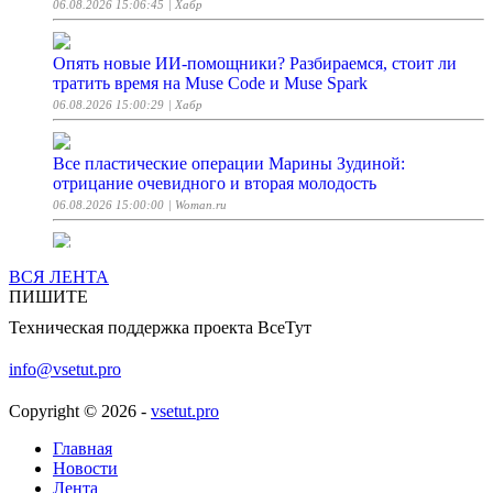
06.08.2026 15:06:45
| Хабр
Опять новые ИИ-помощники? Разбираемся, стоит ли
тратить время на Muse Code и Muse Spark
06.08.2026 15:00:29
| Хабр
Все пластические операции Марины Зудиной:
отрицание очевидного и вторая молодость
06.08.2026 15:00:00
| Woman.ru
Челябинская область стала лидером цифровой
ВСЯ ЛЕНТА
трансформации в России
ПИШИТЕ
06.08.2026 14:54:04
| ferra.ru
Техническая поддержка проекта ВсеТут
Когда нейросеть слушает не вас — про промпт-
info@vsetut.pro
инъекцию без жаргона
06.08.2026 14:51:02
| Хабр
Copyright © 2026 -
vsetut.pro
Главная
С широко закрытыми глазами: двойная жизнь
Новости
государств, компаний и корпораций —или как измерить
Лента