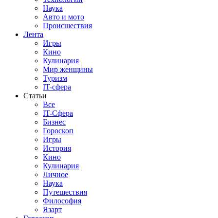
Наука
Авто и мото
Происшествия
Лента
Игры
Кино
Кулинария
Мир женщины
Туризм
IT-сфера
Статьи
Все
IT-Сфера
Бизнес
Гороскоп
Игры
История
Кино
Кулинария
Личное
Наука
Путешествия
Философия
Язарт