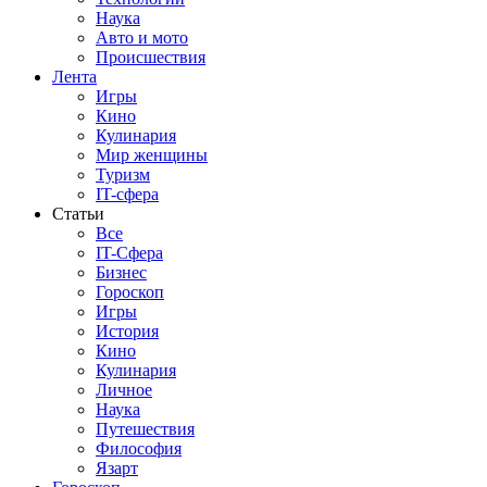
Наука
Авто и мото
Происшествия
Лента
Игры
Кино
Кулинария
Мир женщины
Туризм
IT-сфера
Статьи
Все
IT-Сфера
Бизнес
Гороскоп
Игры
История
Кино
Кулинария
Личное
Наука
Путешествия
Философия
Язарт