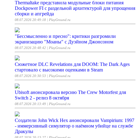
Thermaltake представила модульные блоки питания
Dockpower FI с раздельной архитектурой для упрощения
сборки и апгрейда
08.07.2026 20:49:18
| PlayGround.ru
"Бессмысленно и пресно": критики разгромили
экранизацию "Моаны" с Дуэйном Джонсоном
08.07.2026 20:48:42
| PlayGround.ru
Сюжетное DLC Revelations для DOOM: The Dark Ages
стартовало с высокими оценками в Steam
08.07.2026 20:30:53
| PlayGround.ru
Ubisoft анонсировала версию The Crew Motorfest для
Switch 2 - релиз 8 октября
08.07.2026 20:13:49
| PlayGround.ru
Создатели John Wick Hex анонсировали Vampirium: 1997
- иммерсивный симулятор о наёмном убийце на службе
Дракулы
08.07.2026 20:13:27
| PlayGround.ru