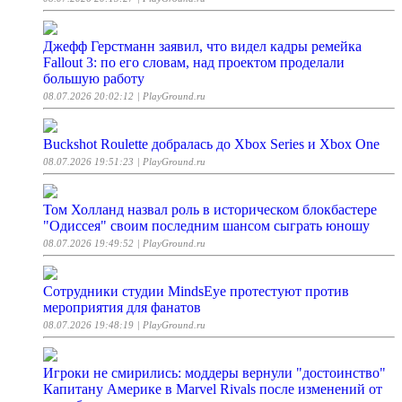
Джефф Герстманн заявил, что видел кадры ремейка
Fallout 3: по его словам, над проектом проделали
большую работу
08.07.2026 20:02:12
| PlayGround.ru
Buckshot Roulette добралась до Xbox Series и Xbox One
08.07.2026 19:51:23
| PlayGround.ru
Том Холланд назвал роль в историческом блокбастере
"Одиссея" своим последним шансом сыграть юношу
08.07.2026 19:49:52
| PlayGround.ru
Сотрудники студии MindsEye протестуют против
мероприятия для фанатов
08.07.2026 19:48:19
| PlayGround.ru
Игроки не смирились: моддеры вернули "достоинство"
Капитану Америке в Marvel Rivals после изменений от