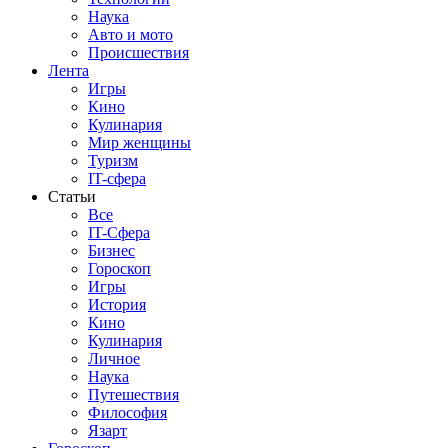
Наука
Авто и мото
Происшествия
Лента
Игры
Кино
Кулинария
Мир женщины
Туризм
IT-сфера
Статьи
Все
IT-Сфера
Бизнес
Гороскоп
Игры
История
Кино
Кулинария
Личное
Наука
Путешествия
Философия
Язарт