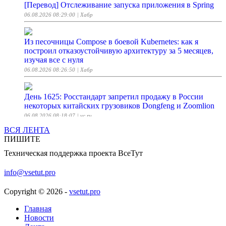
[Перевод] Отслеживание запуска приложения в Spring
06.08.2026 08:29:00
| Хабр
Из песочницы Compose в боевой Kubernetes: как я
построил отказоустойчивую архитектуру за 5 месяцев,
изучая все с нуля
06.08.2026 08:26:50
| Хабр
День 1625: Росстандарт запретил продажу в России
некоторых китайских грузовиков Dongfeng и Zoomlion
06.08.2026 08:18:07
| vc.ru
ВСЯ ЛЕНТА
ПИШИТЕ
MiniMax H3: нейронка, которая сама себе режиссёр,
звукарь и монтажёр
Техническая поддержка проекта ВсеТут
06.08.2026 08:14:12
| Хабр
info@vsetut.pro
Умный агрегатор на базе таблиц: собираем дайджест
Copyright © 2026 -
vsetut.pro
новостей с помощью MWS Tables
06.08.2026 08:10:48
Главная
| Хабр
Новости