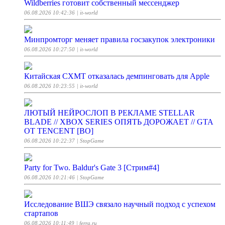
Wildberries готовит собственный мессенджер
06.08.2026 10:42:36
| it-world
Минпромторг меняет правила госзакупок электроники
06.08.2026 10:27:50
| it-world
Китайская CXMT отказалась демпинговать для Apple
06.08.2026 10:23:55
| it-world
ЛЮТЫЙ НЕЙРОСЛОП В РЕКЛАМЕ STELLAR
BLADE // XBOX SERIES ОПЯТЬ ДОРОЖАЕТ // GTA
ОТ TENCENT [ВО]
06.08.2026 10:22:37
| StopGame
Party for Two. Baldur's Gate 3 [Стрим#4]
06.08.2026 10:21:46
| StopGame
Исследование ВШЭ связало научный подход с успехом
стартапов
06.08.2026 10:11:49
| ferra.ru