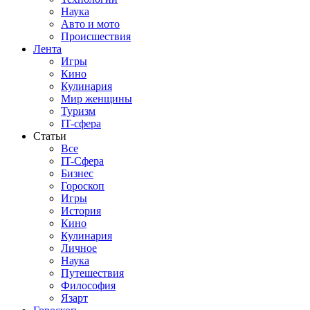
Наука
Авто и мото
Происшествия
Лента
Игры
Кино
Кулинария
Мир женщины
Туризм
IT-сфера
Статьи
Все
IT-Сфера
Бизнес
Гороскоп
Игры
История
Кино
Кулинария
Личное
Наука
Путешествия
Философия
Язарт