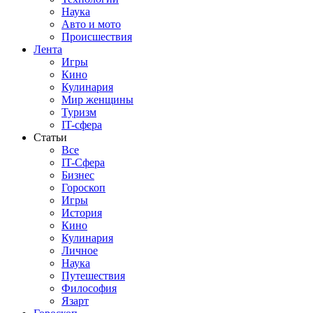
Наука
Авто и мото
Происшествия
Лента
Игры
Кино
Кулинария
Мир женщины
Туризм
IT-сфера
Статьи
Все
IT-Сфера
Бизнес
Гороскоп
Игры
История
Кино
Кулинария
Личное
Наука
Путешествия
Философия
Язарт