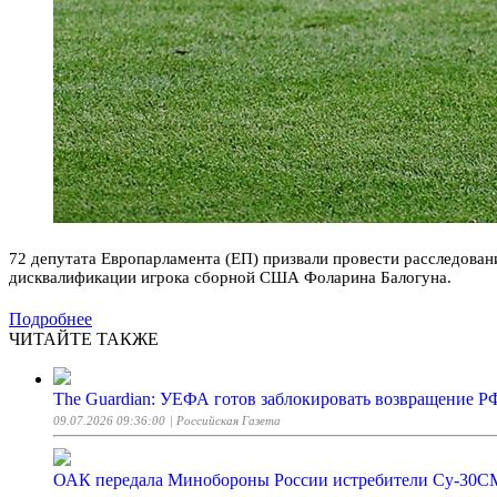
72 депутата Европарламента (ЕП) призвали провести расследов
дисквалификации игрока сборной США Фоларина Балогуна.
Подробнее
ЧИТАЙТЕ ТАКЖЕ
The Guardian: УЕФА готов заблокировать возвращение Р
09.07.2026 09:36:00
| Российская Газета
ОАК передала Минобороны России истребители Су-30СМ