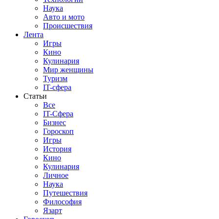
Наука
Авто и мото
Происшествия
Лента
Игры
Кино
Кулинария
Мир женщины
Туризм
IT-сфера
Статьи
Все
IT-Сфера
Бизнес
Гороскоп
Игры
История
Кино
Кулинария
Личное
Наука
Путешествия
Философия
Язарт