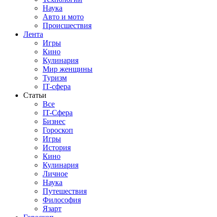
Наука
Авто и мото
Происшествия
Лента
Игры
Кино
Кулинария
Мир женщины
Туризм
IT-сфера
Статьи
Все
IT-Сфера
Бизнес
Гороскоп
Игры
История
Кино
Кулинария
Личное
Наука
Путешествия
Философия
Язарт