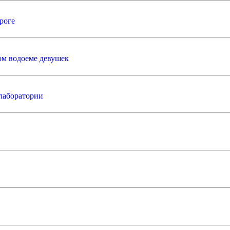
роге
ом водоеме девушек
лаборатории