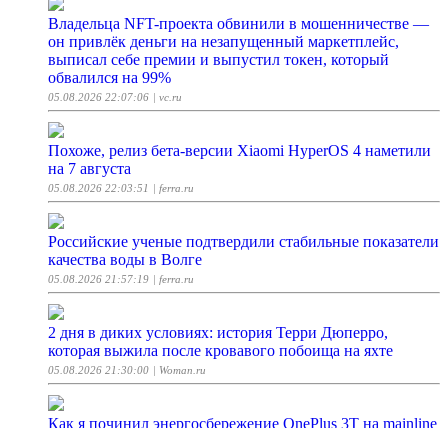
Владельца NFT-проекта обвинили в мошенничестве —
он привлёк деньги на незапущенный маркетплейс,
выписал себе премии и выпустил токен, который
обвалился на 99%
05.08.2026 22:07:06
| vc.ru
Похоже, релиз бета-версии Xiaomi HyperOS 4 наметили
на 7 августа
05.08.2026 22:03:51
| ferra.ru
Российские ученые подтвердили стабильные показатели
качества воды в Волге
05.08.2026 21:57:19
| ferra.ru
2 дня в диких условиях: история Терри Дюперро,
которая выжила после кровавого побоища на яхте
05.08.2026 21:30:00
| Woman.ru
Как я починил энергосбережение OnePlus 3T на mainline
ядре