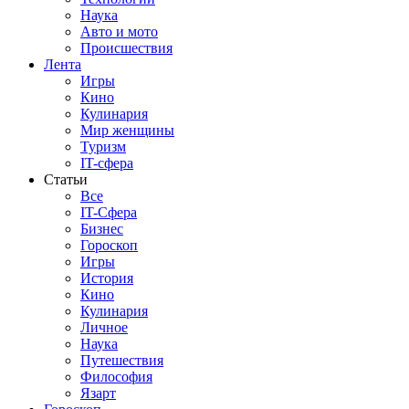
Наука
Авто и мото
Происшествия
Лента
Игры
Кино
Кулинария
Мир женщины
Туризм
IT-сфера
Статьи
Все
IT-Сфера
Бизнес
Гороскоп
Игры
История
Кино
Кулинария
Личное
Наука
Путешествия
Философия
Язарт