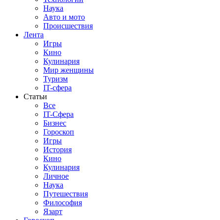
Наука
Авто и мото
Происшествия
Лента
Игры
Кино
Кулинария
Мир женщины
Туризм
IT-сфера
Статьи
Все
IT-Сфера
Бизнес
Гороскоп
Игры
История
Кино
Кулинария
Личное
Наука
Путешествия
Философия
Язарт