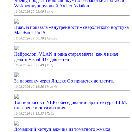
Boeing продаст свою «дочку» по разработке аэротакси
Wisk конкурирующей Archer Aviation
10.08.2026 20:03:00
| vc.ru
Huawei показала «внутренности» сверхлёгкого ноутбука
MateBook Pro S
10.08.2026 19:50:18
| ferra.ru
Нейрослоп, VLAN и одна старая мечта: как я начал
делать Visual IDE для сетей
10.08.2026 19:22:49
| Хабр
За парковку через Яндекс Go придется доплатить
10.08.2026 19:16:56
| it-world
Топ вопросов с NLP собеседований: архитектуры LLM,
инференс и оптимизация
10.08.2026 19:15:53
| Хабр
Домашний кетчуп-аджика из томатного жмыха