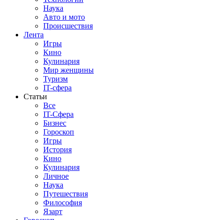
Наука
Авто и мото
Происшествия
Лента
Игры
Кино
Кулинария
Мир женщины
Туризм
IT-сфера
Статьи
Все
IT-Сфера
Бизнес
Гороскоп
Игры
История
Кино
Кулинария
Личное
Наука
Путешествия
Философия
Язарт