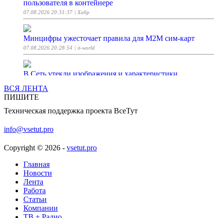
пользователя в контейнере
07.08.2026 20:31:37
| Хабр
Минцифры ужесточает правила для M2M сим-карт
07.08.2026 20:28:54
| it-world
В Cеть утекли изображения и характеристики
смартфонов TCL P80 и P80 Pro
ВСЯ ЛЕНТА
07.08.2026 20:22:25
| ferra.ru
ПИШИТЕ
Техническая поддержка проекта ВсеТут
Открытая модель сбежала из песочницы на тестах.
Поставить ее на паузу уже невозможно
info@vsetut.pro
07.08.2026 20:14:33
| Хабр
Copyright © 2026 -
vsetut.pro
На космодроме Восточный завершили годовое
Главная
техобслуживание оборудования
Новости
07.08.2026 20:05:00
Лента
| ferra.ru
Работа
Статьи
Российские ученые создали алгоритм для мини-БПЛА
Компании
со «шмелиным» полетом
ТВ + Радио