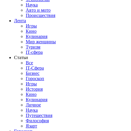
Наука
Авто и мото
Происшествия
Лента
Игры
Кино
Кулинария
Мир женщины
Туризм
IT-сфера
Статьи
Все
IT-Сфера
Бизнес
Гороскоп
Игры
История
Кино
Кулинария
Личное
Наука
Путешествия
Философия
Язарт