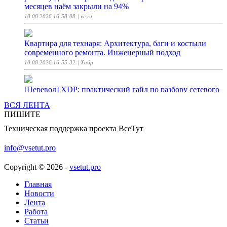
месяцев наём закрыли на 94%
10.08.2026 16:58:08
| vc.ru
Квартира для технаря: Архитектура, баги и костыли
современного ремонта. Инженерный подход
10.08.2026 16:55:32
| Хабр
[Перевод] XDP: практический гайд по разбору сетевого
трафика с eBPF
ВСЯ ЛЕНТА
10.08.2026 16:52:35
| Хабр
ПИШИТЕ
Техническая поддержка проекта ВсеТут
MySpace помните? Владельцы соцсети заявили
о перезапуске
info@vsetut.pro
10.08.2026 16:50:10
| ferra.ru
Copyright © 2026 -
vsetut.pro
Это простое упражнение спасает голливудских звезд в
Главная
менопаузу
Новости
10.08.2026 16:45:00
| Woman.ru
Лента
Работа
Статьи