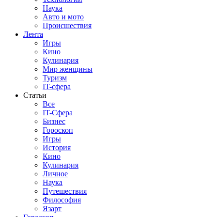
Наука
Авто и мото
Происшествия
Лента
Игры
Кино
Кулинария
Мир женщины
Туризм
IT-сфера
Статьи
Все
IT-Сфера
Бизнес
Гороскоп
Игры
История
Кино
Кулинария
Личное
Наука
Путешествия
Философия
Язарт