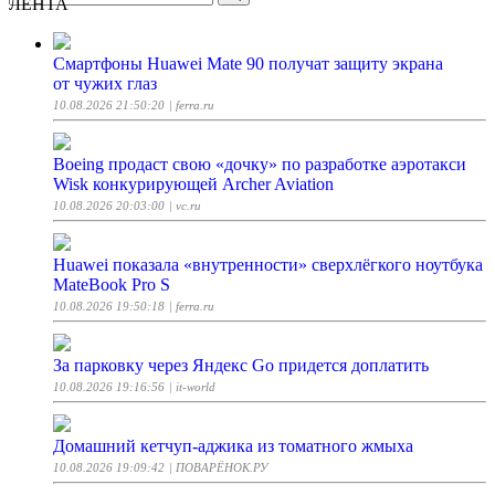
ЛЕНТА
Смартфоны Huawei Mate 90 получат защиту экрана
от чужих глаз
10.08.2026 21:50:20
| ferra.ru
Boeing продаст свою «дочку» по разработке аэротакси
Wisk конкурирующей Archer Aviation
10.08.2026 20:03:00
| vc.ru
Huawei показала «внутренности» сверхлёгкого ноутбука
MateBook Pro S
10.08.2026 19:50:18
| ferra.ru
За парковку через Яндекс Go придется доплатить
10.08.2026 19:16:56
| it-world
Домашний кетчуп-аджика из томатного жмыха
10.08.2026 19:09:42
| ПОВАРЁНОК.РУ