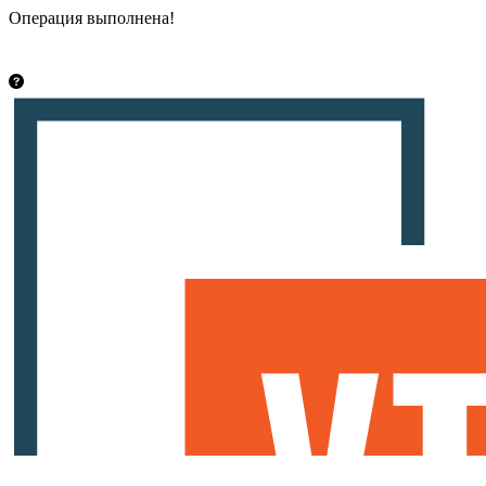
Операция выполнена!
Закрыть
info@vsetut.pro
Стать автором