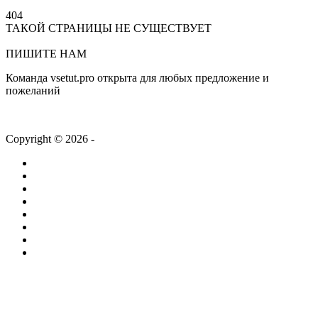
404
ТАКОЙ СТРАНИЦЫ НЕ СУЩЕСТВУЕТ
На главную
ПИШИТЕ НАМ
Команда vsetut.pro открыта для любых предложение и
пожеланий
info@vsetut.pro
Copyright © 2026 -
vsetut.pro
Главная
Новости
Лента
Работа
Статьи
Компании
ТВ + Радио
Проекты