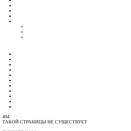
Гороскоп
Работа
Радио Онлайн
ТВ Онлайн
Проекты
Magic Steps
Шлёпа против всех
Все стикеры тут
Мир
Спецоперация
Политика
Бизнес
Спорт
Игры
Культура
Технологии
Наука
Авто и мото
Происшествия
404
ТАКОЙ СТРАНИЦЫ НЕ СУЩЕСТВУЕТ
На главную