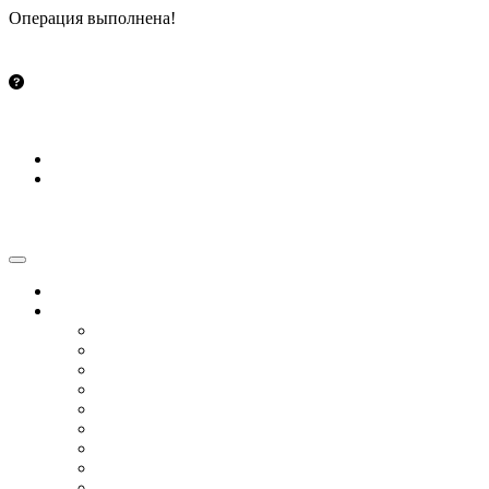
Операция выполнена!
Закрыть
info@vsetut.pro
Стать автором
Войти
Зарегистрироваться
Toggle navigation
Главная
Новости
Мир
Спецоперация
COVID-19
Политика
Бизнес
Спорт
Игры
Культура
Технологии