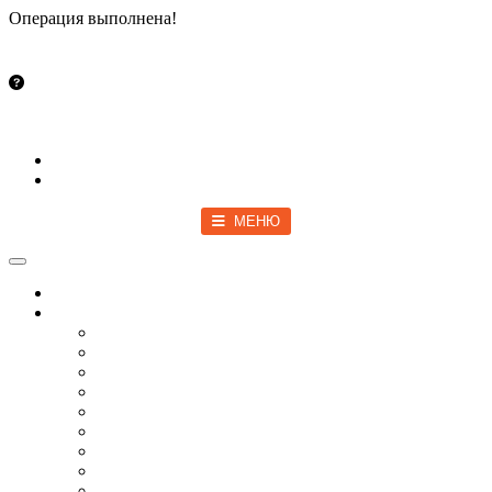
Операция выполнена!
Закрыть
info@vsetut.pro
Стать автором
Войти
Зарегистрироваться
МЕНЮ
Toggle navigation
Главная
Новости
Мир
Спецоперация
COVID-19
Политика
Бизнес
Спорт
Игры
Культура
Технологии