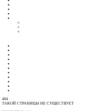
Гороскоп
Работа
Радио Онлайн
ТВ Онлайн
Проекты
Magic Steps
Шлёпа против всех
Все стикеры тут
Мир
Спецоперация
Политика
Бизнес
Спорт
Игры
Культура
Технологии
Наука
Авто и мото
Происшествия
404
ТАКОЙ СТРАНИЦЫ НЕ СУЩЕСТВУЕТ
На главную