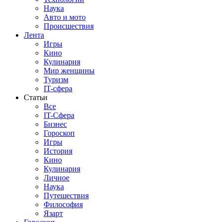
Наука
Авто и мото
Происшествия
Лента
Игры
Кино
Кулинария
Мир женщины
Туризм
IT-сфера
Статьи
Все
IT-Сфера
Бизнес
Гороскоп
Игры
История
Кино
Кулинария
Личное
Наука
Путешествия
Философия
Язарт