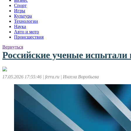
Бизнес
Спорт
Игры
Культура
Технологии
Наука
Авто и мото
Происшествия
Вернуться
Российские ученые испытали
17.05.2026 17:55:46
| ferra.ru
| Ингела Воробьева