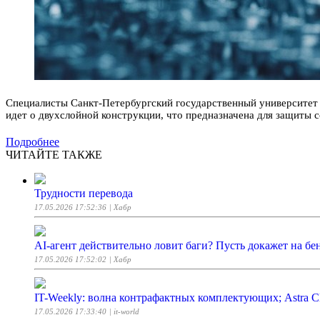
Специалисты Санкт-Петербургский государственный университет 
идет о двухслойной конструкции, что предназначена для защиты
Подробнее
ЧИТАЙТЕ ТАКЖЕ
Трудности перевода
17.05.2026 17:52:36
| Хабр
AI-агент действительно ловит баги? Пусть докажет на бе
17.05.2026 17:52:02
| Хабр
IT-Weekly: волна контрафактных комплектующих; Astra C
17.05.2026 17:33:40
| it-world