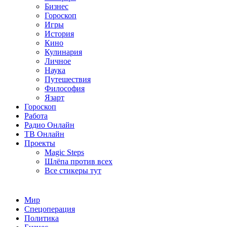
Бизнес
Гороскоп
Игры
История
Кино
Кулинария
Личное
Наука
Путешествия
Философия
Язарт
Гороскоп
Работа
Радио Онлайн
ТВ Онлайн
Проекты
Magic Steps
Шлёпа против всех
Все стикеры тут
Мир
Спецоперация
Политика