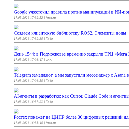
Google ужесточил правила против манипуляций в ИИ-по
17.05.2026 17:32:52
| ferra.ru
Создаем клиентскую библиотеку ROS2. Элементы ноды
17.05.2026 17:32:38
| Хабр
День 1544: в Подмосковье временно закрыли ТРЦ «Мега
17.05.2026 17:08:47
| vc.ru
Telegram замедляют, а мы запустили мессенджер с Asana 
17.05.2026 17:06:58
| Хабр
AI-агенты в разработке: как Cursor, Claude Code и аген
17.05.2026 16:57:23
| Хабр
Ростех покажет на ЦИПР более 30 цифровых решений д
17.05.2026 16:55:48
| ferra.ru