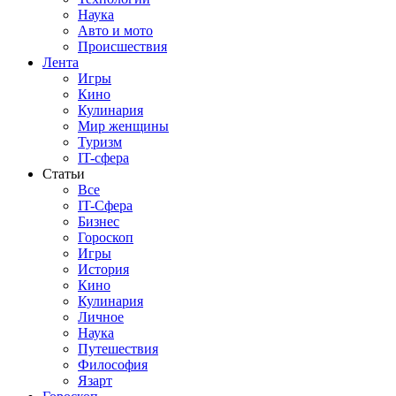
Наука
Авто и мото
Происшествия
Лента
Игры
Кино
Кулинария
Мир женщины
Туризм
IT-сфера
Статьи
Все
IT-Сфера
Бизнес
Гороскоп
Игры
История
Кино
Кулинария
Личное
Наука
Путешествия
Философия
Язарт