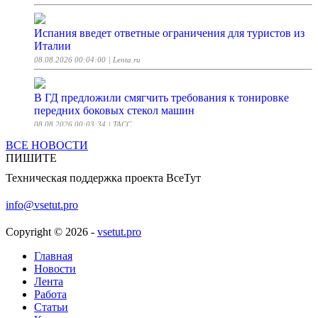
Испания введет ответные ограничения для туристов из
Италии
08.08.2026 00:04:00
| Lenta.ru
В ГД предложили смягчить требования к тонировке
передних боковых стекол машин
08.08.2026 00:03:34
| ТАСС
ВСЕ НОВОСТИ
ПИШИТЕ
В Москве закроют движение по части улиц и
набережных 8-9 августа
Техническая поддержка проекта ВсеТут
08.08.2026 00:03:04
| ТАСС
info@vsetut.pro
Сержант Баурин гранатой уничтожил трех боевиков
Copyright © 2026 -
vsetut.pro
ВСУ
08.08.2026 00:03:03
| ТАСС
Главная
Новости
Лента
Пентагон впервые потратит $400 млн на лазеры против
Работа
беспилотников
Статьи