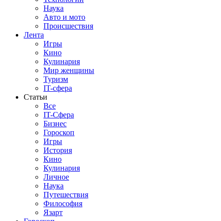
Наука
Авто и мото
Происшествия
Лента
Игры
Кино
Кулинария
Мир женщины
Туризм
IT-сфера
Статьи
Все
IT-Сфера
Бизнес
Гороскоп
Игры
История
Кино
Кулинария
Личное
Наука
Путешествия
Философия
Язарт