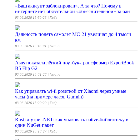
«Ваш аккаунт заблокирован». А за что? Почему в
интернете нет обязательной «объяснительной» за бан
03.06.2026 15:50:28
| Хабр
Дальность полета самолет МС-21 увеличат до 4 тысяч
км
03.06.2026 15:43:01
| ferra.ru
Asus показала лёгкий ноутбук-трансформер ExpertBook
B5 Flip G2
03.06.2026 15:31:26
| ferra.ru
Как управлять wi-fi розеткой от Xiaomi через умные
часы (на примере часов Garmin)
03.06.2026 15:29:29
| Хабр
Rust внутри .NET: как упаковать native-библиотеку в
один NuGet-пакет
03.06.2026 15:18:27
| Хабр