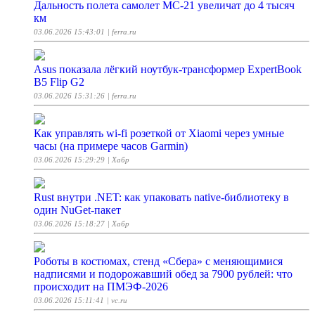
Дальность полета самолет МС-21 увеличат до 4 тысяч
км
03.06.2026 15:43:01
| ferra.ru
Asus показала лёгкий ноутбук-трансформер ExpertBook
B5 Flip G2
03.06.2026 15:31:26
| ferra.ru
Как управлять wi-fi розеткой от Xiaomi через умные
часы (на примере часов Garmin)
03.06.2026 15:29:29
| Хабр
Rust внутри .NET: как упаковать native-библиотеку в
один NuGet-пакет
03.06.2026 15:18:27
| Хабр
Роботы в костюмах, стенд «Сбера» с меняющимися
надписями и подорожавший обед за 7900 рублей: что
происходит на ПМЭФ-2026
03.06.2026 15:11:41
| vc.ru