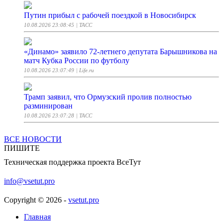
Путин прибыл с рабочей поездкой в Новосибирск
10.08.2026 23:08:45
| ТАСС
«Динамо» заявило 72-летнего депутата Барышникова на
матч Кубка России по футболу
10.08.2026 23:07:49
| Life.ru
Трамп заявил, что Ормузский пролив полностью
разминирован
10.08.2026 23:07:28
| ТАСС
ВСЕ НОВОСТИ
В МИД ФРГ заявили о связи судьбы Русского дома с
ПИШИТЕ
работой Гёте-Института в Москве
Техническая поддержка проекта ВсеТут
10.08.2026 23:06:02
| ТАСС
info@vsetut.pro
ВСУ потеряли еще один истребитель. ВВС Украины
заявили о некой «нештатной ситуации»
Copyright © 2026 -
vsetut.pro
10.08.2026 23:02:23
| Lenta.ru
Главная