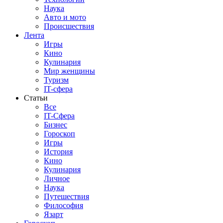
Наука
Авто и мото
Происшествия
Лента
Игры
Кино
Кулинария
Мир женщины
Туризм
IT-сфера
Статьи
Все
IT-Сфера
Бизнес
Гороскоп
Игры
История
Кино
Кулинария
Личное
Наука
Путешествия
Философия
Язарт