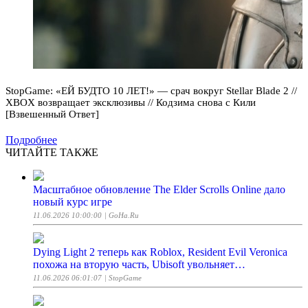
StopGame: «ЕЙ БУДТО 10 ЛЕТ!» — срач вокруг Stellar Blade 2 //
XBOX возвращает эксклюзивы // Кодзима снова с Кили
[Взвешенный Ответ]
Подробнее
ЧИТАЙТЕ ТАКЖЕ
Масштабное обновление The Elder Scrolls Online дало
новый курс игре
11.06.2026 10:00:00
| GoHa.Ru
Dying Light 2 теперь как Roblox, Resident Evil Veronica
похожа на вторую часть, Ubisoft увольняет…
11.06.2026 06:01:07
| StopGame