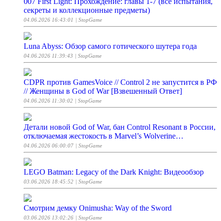
007 First Light: Прохождение: главы 1-7 (все испытания,
секреты и коллекционные предметы)
04.06.2026 16:43:01
| StopGame
Luna Abyss: Обзор самого готического шутера года
04.06.2026 11:39:43
| StopGame
CDPR против GamesVoice // Control 2 не запустится в РФ
// Женщины в God of War [Взвешенный Ответ]
04.06.2026 11:30:02
| StopGame
Детали новой God of War, бан Control Resonant в России,
отключаемая жестокость в Marvel’s Wolverine…
04.06.2026 06:00:07
| StopGame
LEGO Batman: Legacy of the Dark Knight: Видеообзор
03.06.2026 18:45:52
| StopGame
Смотрим демку Onimusha: Way of the Sword
03.06.2026 13:02:26
| StopGame