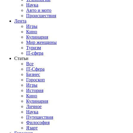
Наука
Авто и мото
Происшествия
Лента
Игры
Кино
Кулинария
Мир женщины
Туризм
IT-сфера
Статьи
Все
IT-Сфера
Бизнес
Гороскоп
Игры
История
Кино
Кулинария
Личное
Наука
Путешествия
Философия
Язарт