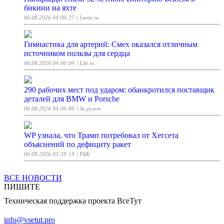
бикини на яхте
06.08.2026 04:00:27
| Lenta.ru
Гимнастика для артерий: Смех оказался отличным
источником пользы для сердца
06.08.2026 04:00:04
| Life.ru
290 рабочих мест под ударом: обанкротился поставщик
деталей для BMW и Porsche
06.08.2026 04:00:00
| За рулем
WP узнала, что Трамп потребовал от Хегсета
объяснений по дефициту ракет
06.08.2026 03:59:19
| РБК
ВСЕ НОВОСТИ
WP узнала о недовольстве Трампа Хегсетом из-за
ПИШИТЕ
истощения запасов вооружений
Техническая поддержка проекта ВсеТут
06.08.2026 03:57:08
| ТАСС
info@vsetut.pro