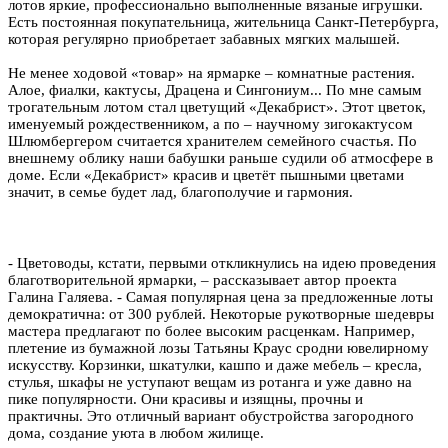
лотов яркие, профессионально выполненные вязаные игрушки.
Есть постоянная покупательница, жительница Санкт-Петербурга,
которая регулярно приобретает забавных мягких малышей.
Не менее ходовой «товар» на ярмарке – комнатные растения.
Алое, фиалки, кактусы, Драцена и Сингониум... По мне самым
трогательным лотом стал цветущий «Декабрист». Этот цветок,
именуемый рождественником, а по – научному зигокактусом
Шлюмбергером считается хранителем семейного счастья. По
внешнему облику наши бабушки раньше судили об атмосфере в
доме. Если «Декабрист» красив и цветёт пышными цветами
значит, в семье будет лад, благополучие и гармония.
- Цветоводы, кстати, первыми откликнулись на идею проведения
благотворительной ярмарки, – рассказывает автор проекта
Галина Галяева. - Самая популярная цена за предложенные лоты
демократична: от 300 рублей. Некоторые рукотворные шедевры
мастера предлагают по более высоким расценкам. Например,
плетение из бумажной лозы Татьяны Краус сродни ювелирному
искусству. Корзинки, шкатулки, кашпо и даже мебель – кресла,
стулья, шкафы не уступают вещам из ротанга и уже давно на
пике популярности. Они красивы и изящны, прочны и
практичны. Это отличный вариант обустройства загородного
дома, создание уюта в любом жилище.