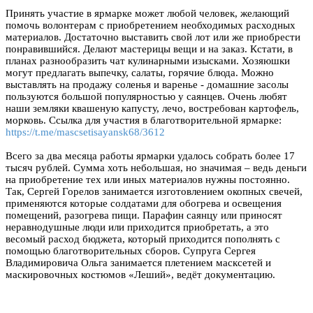
Принять участие в ярмарке может любой человек, желающий
помочь волонтерам с приобретением необходимых расходных
материалов. Достаточно выставить свой лот или же приобрести
понравившийся. Делают мастерицы вещи и на заказ. Кстати, в
планах разнообразить чат кулинарными изысками. Хозяюшки
могут предлагать выпечку, салаты, горячие блюда. Можно
выставлять на продажу соленья и варенье - домашние засолы
пользуются большой популярностью у саянцев. Очень любят
наши земляки квашеную капусту, лечо, востребован картофель,
морковь. Ссылка для участия в благотворительной ярмарке:
https://t.me/mascsetisayansk68/3612
Всего за два месяца работы ярмарки удалось собрать более 17
тысяч рублей. Сумма хоть небольшая, но значимая – ведь деньги
на приобретение тех или иных материалов нужны постоянно.
Так, Сергей Горелов занимается изготовлением окопных свечей,
применяются которые солдатами для обогрева и освещения
помещений, разогрева пищи. Парафин саянцу или приносят
неравнодушные люди или приходится приобретать, а это
весомый расход бюджета, который приходится пополнять с
помощью благотворительных сборов. Супруга Сергея
Владимировича Ольга занимается плетением масксетей и
маскировочных костюмов «Леший», ведёт документацию.