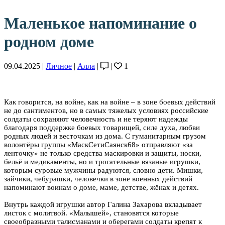
Маленькое напоминание о
родном доме
09.04.2025 |
Личное
|
Алла
|
|
1
Как говорится, на войне, как на войне – в зоне боевых действий
не до сантиментов, но в самых тяжелых условиях российские
солдаты сохраняют человечность и не теряют надежды
благодаря поддержке боевых товарищей, силе духа, любви
родных людей и весточкам из дома. С гуманитарным грузом
волонтёры группы «МаскСетиСаянск68» отправляют «за
ленточку» не только средства маскировки и защиты, носки,
бельё и медикаменты, но и трогательные вязаные игрушки,
которым суровые мужчины радуются, словно дети. Мишки,
зайчики, чебурашки, человечки в зоне военных действий
напоминают воинам о доме, маме, детстве, жёнах и детях.
Внутрь каждой игрушки автор Галина Захарова вкладывает
листок с молитвой. «Малышей», становятся которые
своеобразными талисманами и оберегами солдаты крепят к