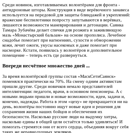
Среди новинок, изготавливаемых волонтёрами для фронта -
антидроновые шторы. Конструкция в виде верёвочного занавеса
используется на передовой для защиты блиндажей и укреплений:
вражеские беспилотники попросту запутываются в верёвках,
лишаются возможности маневрирования и детонации. Саянка
Тамара Зубачёва делает спички для розжига и заживляющую
мазь «Монастырский бальзам» на основе прополиса. Лечебное
снадобье помогает при нагноениях, сухости и обморожении
кожи, лечит ожоги, укусы насекомых и даже помогает при
насморке. Кстати, появилась у волонтёров и дополнительное
помещение – теперь есть где развернуться.
Впереди несчётное множество дней ...
За время волонтёрской группы состав «МаскСетиСаянск»
поменялся практически на 70%. На смену одним активистам
пришли другие. Среди новичков немало представителей
интеллигенции: педагоги, врачи, в основном пенсионеры. А с
новыми людьми пришли и новые возможности, идеи, задачи и,
конечно, надежды. Работа в этом «цеху» не прекращается ни на
день, волонтёры постоянно ищут новые идеи и решения для
сохранения жизни наших бойцов и обеспечения их
безопасности. Насколько русские люди на выдумку хитры,
насколько едины в общей цели остаётся только удивляться! И
помогать стремятся они от всего сердца, объединяя вокруг себя
таких же неравнодушных земляков.