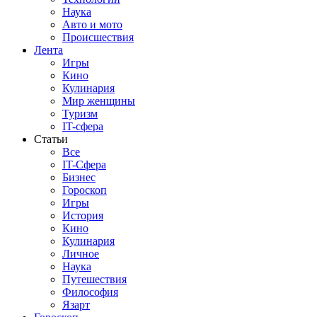
Наука
Авто и мото
Происшествия
Лента
Игры
Кино
Кулинария
Мир женщины
Туризм
IT-сфера
Статьи
Все
IT-Сфера
Бизнес
Гороскоп
Игры
История
Кино
Кулинария
Личное
Наука
Путешествия
Философия
Язарт