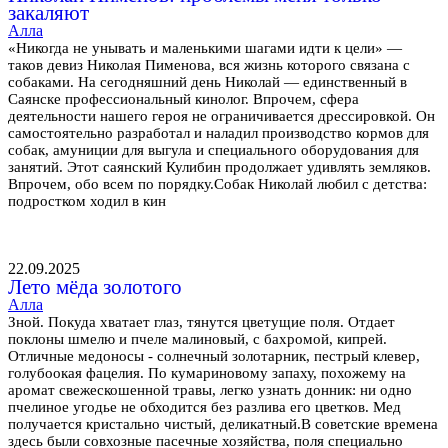
закаляют
Алла
«Никогда не унывать и маленькими шагами идти к цели» —
таков девиз Николая Пименова, вся жизнь которого связана с
собаками. На сегодняшний день Николай — единственный в
Саянске профессиональный кинолог. Впрочем, сфера
деятельности нашего героя не ограничивается дрессировкой. Он
самостоятельно разработал и наладил производство кормов для
собак, амуниции для выгула и специального оборудования для
занятий. Этот саянский Кулибин продолжает удивлять земляков.
Впрочем, обо всем по порядку.Собак Николай любил с детства:
подростком ходил в кин
22.09.2025
Лето мёда золотого
Алла
Зной. Покуда хватает глаз, тянутся цветущие поля. Отдает
поклоны шмелю и пчеле малиновый, с бахромой, кипрей.
Отличные медоносы - солнечный золотарник, пестрый клевер,
голубоокая фацелия. По кумариновому запаху, похожему на
аромат свежескошенной травы, легко узнать донник: ни одно
пчелиное угодье не обходится без разлива его цветков. Мед
получается кристально чистый, деликатный.В советские времена
здесь были совхозные пасечные хозяйства, поля специально