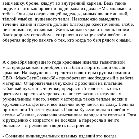
вещмешку, броне, кладут во внутренний карман. Ведь такие
поделки - это как привет и поддержка из дома: «Мы молимся о
тебе». Они для согревающей надежды, милых воспоминаний,
тёплой улыбки, душевного тепла. Невозможно замедлить
течение жизни и пожить дольше благодаря ожесточению, злобе,
нетерпимости, отчаянью. Жизнь можно украсить лишь одним
благородным способом – сохраняя в сердце своём любовь и
оберегая добрую память о тех, кто когда то был рядом с нами.
А с декабря минувшего года красивые изделия талантливой
мастерицы можно приобрести на благотворительной онлайн –
ярмарке. На вырученные средства волонтеры группы помощи
СВО «МаскСетиСаянск68» приобретают необходимый в работе
материал. Очаровательная куколка с розочкой на платьице,
забавный пухляш в чепчике, прекрасный толстяк - котик с
цветком и красивая черепаха на листе: вязаных игрушек у
рукодельницы много, вяжет мастерица также тёплые носки и
кружевные салфетки, и все изделия получается на славу. Ведь на
протяжении 15 лет трудилась Галина Кузьминична в швейном
ателье «Саяны», создавала изысканные наряды для горожан. Тяга
к рукоделию с возрастом не иссякла, а переросла в нечто
большее – стремление творить настроение.
- Создание индивидуальных вязаных изделий это всегда