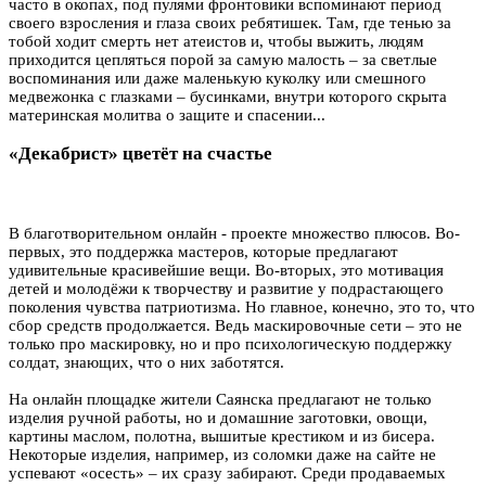
часто в окопах, под пулями фронтовики вспоминают период
своего взросления и глаза своих ребятишек. Там, где тенью за
тобой ходит смерть нет атеистов и, чтобы выжить, людям
приходится цепляться порой за самую малость – за светлые
воспоминания или даже маленькую куколку или смешного
медвежонка с глазками – бусинками, внутри которого скрыта
материнская молитва о защите и спасении...
«Декабрист» цветёт на счастье
В благотворительном онлайн - проекте множество плюсов. Во-
первых, это поддержка мастеров, которые предлагают
удивительные красивейшие вещи. Во-вторых, это мотивация
детей и молодёжи к творчеству и развитие у подрастающего
поколения чувства патриотизма. Но главное, конечно, это то, что
сбор средств продолжается. Ведь маскировочные сети – это не
только про маскировку, но и про психологическую поддержку
солдат, знающих, что о них заботятся.
На онлайн площадке жители Саянска предлагают не только
изделия ручной работы, но и домашние заготовки, овощи,
картины маслом, полотна, вышитые крестиком и из бисера.
Некоторые изделия, например, из соломки даже на сайте не
успевают «осесть» – их сразу забирают. Среди продаваемых