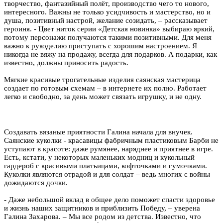
творчество, фантазийный полёт, производство чего то нового,
интересного. Важны не только усидчивость и мастерство, но и
душа, позитивный настрой, желание созидать, – рассказывает
героиня. - Цвет ниток серии «Детская новинка» выбираю яркий,
потому персонажи получаются такими позитивными. Для меня
важно к рукоделию приступать с хорошим настроением. Я
никогда не вяжу на продажу, всегда для подарков. А подарки, как
известно, должны приносить радость.
Мягкие красивые трогательные изделия саянская мастерица
создает по готовым схемам – в интернете их полно. Работает
легко и свободно, за день может связать игрушку, и не одну.
Создавать вязаные приятности Галина начала для внучек.
Саянские куколки - красавицы фабричным пластиковым Барби не
уступают в красоте: даже румянее, наряднее и приятнее в игре.
Есть, кстати, у некоторых маленьких модниц и кукольный
гардероб с красивыми платьицами, кофточками и сумочками.
Куколки являются отрадой и для солдат – ведь многих с войны
дожидаются дочки.
- Даже небольшой вклад в общее дело поможет спасти здоровье
и жизнь наших защитников и приблизить Победу, – уверена
Галина Захарова. – Мы все родом из детства. Известно, что