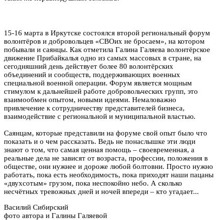
15-16 марта в Иркутске состоялся второй региональный форум
волонтёров и добровольцев «СВОих не бросаем», на котором
побывали и саянцы. Как отметила Галина Галяева волонтёрское
движение Прибайкалья одно из самых массовых в стране, на
сегодняшний день действует более 80 волонтёрских
объединений и сообществ, поддерживающих военных
специальной военной операции. Форум является мощным
стимулом к дальнейшей работе добровольческих групп, это
взаимообмен опытом, новыми идеями. Немаловажно
привлечение к сотрудничеству представителей бизнеса,
взаимодействие с региональной и муниципальной властью.
Саянцам, которые представили на форуме свой опыт было что
показать и о чем рассказать. Ведь не понаслышке эти люди
знают о том, что самая ценная помощь – своевременная, а
реальные дела не зависят от возраста, профессии, положения в
обществе, они нужнее и дороже любой болтовни. Просто нужно
работать, пока есть необходимость, пока приходят наши пацаны
«двухсотым» грузом, пока неспокойно небо. А сколько
несчётных тревожных дней и ночей впереди – кто угадает...
Василий Сибирский
фото автора и Галины Галяевой