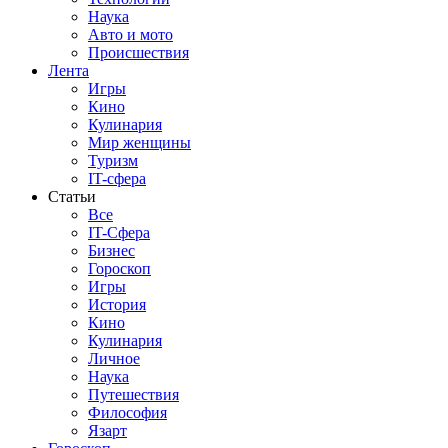
Наука
Авто и мото
Происшествия
Лента
Игры
Кино
Кулинария
Мир женщины
Туризм
IT-сфера
Статьи
Все
IT-Сфера
Бизнес
Гороскоп
Игры
История
Кино
Кулинария
Личное
Наука
Путешествия
Философия
Язарт