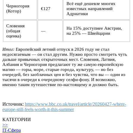
Всё ещё дешевле многих
Черногория
€127
известных направлений
(Котор)
Адриатики
Словения
На 15% доступнее Австрии,
(общая
—
на 25% — Швейцарии
оценка)
Итог:
Европейский летний отпуск в 2026 году не стал
недосягаемым — он стал другим. Нужно просто смотреть чуть
дальше привычных открыточных мест. Словения, Латвия,
Албания и Черногория предлагают ту же самую европейскую
магию — горы, море, старые города, культуру, — но без
очередей, без заоблачных цен и без чувства, что вы — один из
тысячи в очереди к очередному селфи-фону. И возможно,
именно таким путешествие по-настоящему и должно быть.
Источник:
https://www.bbc.co.uk/travel/article/20260427-where-
europe-still-feels-worth-it-this-summer
КАТЕГОРИИ
>>
IT-Сфера