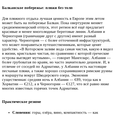
Балканское побережье: пляжи без толп
Для пляжного отдыха лучшая ценность в Европе этим летом
может быть на побережье Балкан. Пока овертуризм меняет
средиземноморский отпуск, этот регион всё ещё предлагает
красивые и менее многолюдные береговые линии. Албания и
Черногория (граничащие друг с другом) имеют разный
характер. Черногория — с более отточенной инфраструктурой,
что может понравиться путешественникам, которые ценят
удобство. «В Которском заливе вода самая чистая, какую я видел
в жизни, кристально чистая, по сравнению с которой греческие
острова выглядят мутными», — говорит Мангеларс. Албания —
более грубоватая по краям, но часто значительно дешевле. И, в
отличие от соседей по Адриатике, у Албании есть настоящие
песчаные пляжи, а также хорошо сохранившиеся римские руины
и маршруты вокруг Шкодерского озера. Экономия
существенная: средняя ночь в Албании — €89, тогда как в
Хорватии — €212, а в Черногории — €127, что всё равно ниже
многих известных горячих точек Адриатики.
Практическое резюме
Словения:
горы, озёра, вино, компактность — как