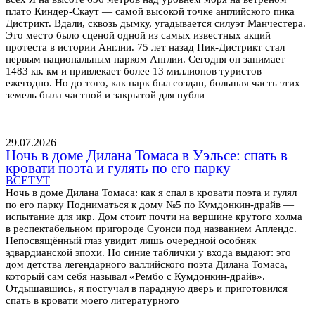
плато Киндер-Скаут — самой высокой точке английского пика
Дистрикт. Вдали, сквозь дымку, угадывается силуэт Манчестера.
Это место было сценой одной из самых известных акций
протеста в истории Англии. 75 лет назад Пик-Дистрикт стал
первым национальным парком Англии. Сегодня он занимает
1483 кв. км и привлекает более 13 миллионов туристов
ежегодно. Но до того, как парк был создан, большая часть этих
земель была частной и закрытой для публи
29.07.2026
Ночь в доме Дилана Томаса в Уэльсе: спать в
кровати поэта и гулять по его парку
ВСЕТУТ
Ночь в доме Дилана Томаса: как я спал в кровати поэта и гулял
по его парку Подниматься к дому №5 по Кумдонкин-драйв —
испытание для икр. Дом стоит почти на вершине крутого холма
в респектабельном пригороде Суонси под названием Аплендс.
Непосвящённый глаз увидит лишь очередной особняк
эдвардианской эпохи. Но синие таблички у входа выдают: это
дом детства легендарного валлийского поэта Дилана Томаса,
который сам себя называл «Рембо с Кумдонкин-драйв».
Отдышавшись, я постучал в парадную дверь и приготовился
спать в кровати моего литературного