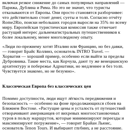
включая резкое снижение до самых популярных направлений —
Парижа, Дублина и Рима. Но это не значит, что туристы
отказываются от Европы. Они просто становятся разборчивее:
что действительно стоит денег, суеты и толп. Согласно отчёту
Rome2Rio, поиски небольших городов выросли на 35% по всему
миру. Европейская туристическая комиссия также отмечает
растущий интерес дальнемагистральных путешественников к
более локальному, менее многолюдному опыту.
«Люди по-прежнему хотят Италию или Францию, но без давки,
— говорит Брайс Коллинз, основатель INTRO Travel. —
Хорватия — хороший пример, особенно если выйти за пределы
Дубровника. Такие места, как Корчула, дают ту же венецианскую
архитектуру и побережье Адриатики, но медленнее и без толп.
Чувствуется знакомо, но не безумно».
Классическая Европа без классических цен
Помимо доступности, люди ищут лёгкость передвижения и
безопасность — особенно на фоне продолжающихся сбоев на
Ближнем Востоке. «Растущие цены и усталость от путешествий
отворачивают американцев от вихревых многоостановочных
туров в пользу маршрутов, которые минимизируют переезды и
максимизируют погружение», — говорит Брайан Льюис,
основатель Tenon Tours. И выбирают глубину, а не расстояние.