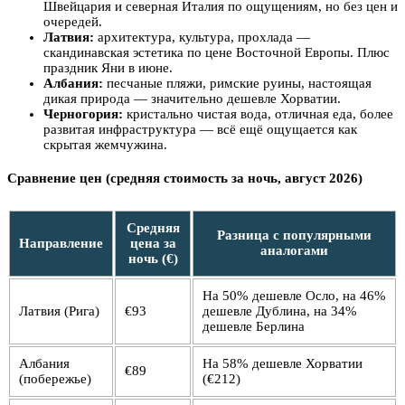
Швейцария и северная Италия по ощущениям, но без цен и
очередей.
Латвия:
архитектура, культура, прохлада —
скандинавская эстетика по цене Восточной Европы. Плюс
праздник Яни в июне.
Албания:
песчаные пляжи, римские руины, настоящая
дикая природа — значительно дешевле Хорватии.
Черногория:
кристально чистая вода, отличная еда, более
развитая инфраструктура — всё ещё ощущается как
скрытая жемчужина.
Сравнение цен (средняя стоимость за ночь, август 2026)
Средняя
Разница с популярными
Направление
цена за
аналогами
ночь (€)
На 50% дешевле Осло, на 46%
Латвия (Рига)
€93
дешевле Дублина, на 34%
дешевле Берлина
Албания
На 58% дешевле Хорватии
€89
(побережье)
(€212)