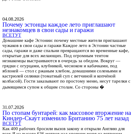
04.08.2026
Почему эстонцы каждое лето приглашают
незнакомцев в свои сады и гаражи
ВСЕТУТ
Домашние кафе Эстонии: почему местные жители приглашают
чужаков в свои сады и гаражи Каждое лето в Эстонии частные
сады, гаражи и даже спальни превращаются во временные кафе,
открытые для всех желающих. Под огромным тентом
незнакомцы выстраиваются в очередь за обедом. Вокруг —
грядки с огурцами, клубникой, чесноком и кабачками, под
яблоней — стол с ржаным хлебом, домашними соленьями и
кастрюлей селянки (томатный суп с ветчиной и копчёной
колбасой). Гости заказывают по простому меню, несут тарелки с
дымящимся супом к общим столам. Со стороны �
31.07.2026
По стопам бунтарей: как массовое вторжение на
Киндер-Скаут изменило Британию 75 лет назад
ВСЕТУТ
Как 400 рабочих бросили вызов закону и открыли Англию для
всех Я на высоте 636 метров над уровнем моря на ветреном