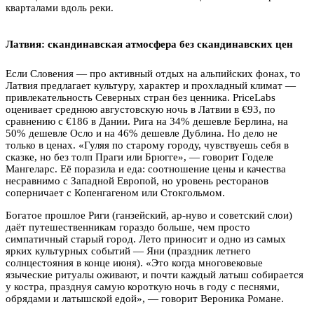
кварталами вдоль реки.
Латвия: скандинавская атмосфера без скандинавских цен
Если Словения — про активный отдых на альпийских фонах, то
Латвия предлагает культуру, характер и прохладный климат —
привлекательность Северных стран без ценника. PriceLabs
оценивает среднюю августовскую ночь в Латвии в €93, по
сравнению с €186 в Дании. Рига на 34% дешевле Берлина, на
50% дешевле Осло и на 46% дешевле Дублина. Но дело не
только в ценах. «Гуляя по старому городу, чувствуешь себя в
сказке, но без толп Праги или Брюгге», — говорит Годеле
Мангеларс. Её поразила и еда: соотношение цены и качества
несравнимо с Западной Европой, но уровень ресторанов
соперничает с Копенгагеном или Стокгольмом.
Богатое прошлое Риги (ганзейский, ар-нуво и советский слои)
даёт путешественникам гораздо больше, чем просто
симпатичный старый город. Лето приносит и одно из самых
ярких культурных событий — Яни (праздник летнего
солнцестояния в конце июня). «Это когда многовековые
языческие ритуалы оживают, и почти каждый латыш собирается
у костра, празднуя самую короткую ночь в году с песнями,
обрядами и латышской едой», — говорит Вероника Романе.