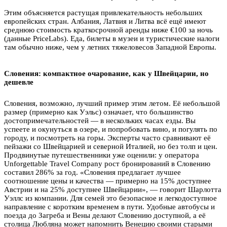
Этим объясняется растущая привлекательность небольших
европейских стран. Албания, Латвия и Литва всё ещё имеют
среднюю стоимость краткосрочной аренды ниже €100 за ночь
(данные PriceLabs). Еда, билеты в музеи и туристические налоги
там обычно ниже, чем у летних тяжеловесов Западной Европы.
Словения: компактное очарование, как у Швейцарии, но
дешевле
Словения, возможно, лучший пример этим летом. Её небольшой
размер (примерно как Уэльс) означает, что большинство
достопримечательностей — в нескольких часах езды. Вы
успеете и окунуться в озере, и попробовать вино, и погулять по
городу, и посмотреть на горы. Эксперты часто сравнивают её
пейзажи со Швейцарией и северной Италией, но без толп и цен.
Продвинутые путешественники уже оценили: у оператора
Unforgettable Travel Company рост бронирований в Словению
составил 286% за год. «Словения предлагает лучшее
соотношение цены и качества — примерно на 15% доступнее
Австрии и на 25% доступнее Швейцарии», — говорит Шарлотта
Уэллс из компании. Для семей это безопасное и легкодоступное
направление с коротким временем в пути. Удобные автобусы и
поезда до Загреба и Вены делают Словению доступной, а её
столица Любляна может напомнить Венецию своими старыми