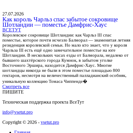
27.07.2026
Как король Чарльз спас забытое сокровище
Шотландии — поместье Дамфрис-Хаус
ВСЕТУТ
Королевское сокровище Шотландии: как Чарльз III спас
поместье, которое почти исчезло Балморал — знаменитая летняя
резиденция королевской семьи. Но мало кто знает, что у короля
Чарльза III есть ещё одно замечательное поместье на юге
Шотландии. В нескольких часах езды от Балморала, недалеко от
бывшего шахтёрского города Кумнок, в забытом уголке
Восточного Эршира, находится Дамфрис-Хаус. Многие
шотландцы никогда не были в этом поместье площадью 800
гектаров, несмотря на величественный палладианский особняк,
уникальную коллекцию Томаса Чиппенде�
Смотреть все
ПИШИТЕ
Техническая поддержка проекта ВсеТут
info@vsetut.pro
Copyright © 2026 -
vsetut.pro
Главная