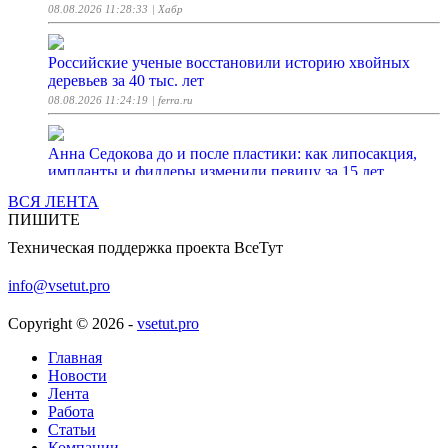
08.08.2026 11:28:33
| Хабр
Российские ученые восстановили историю хвойных
деревьев за 40 тыс. лет
08.08.2026 11:24:19
| ferra.ru
Анна Седокова до и после пластики: как липосакция,
импланты и филлеры изменили певицу за 15 лет
08.08.2026 11:15:00
| Woman.ru
ВСЯ ЛЕНТА
ПИШИТЕ
Эксперимент: есть ли у ЛЛМ воля к победе над
Техническая поддержка проекта ВсеТут
человеком?
08.08.2026 11:14:37
| Хабр
info@vsetut.pro
Copyright © 2026 -
vsetut.pro
Когда документация заканчивается, системный
аналитик начинает читать код
Главная
08.08.2026 10:56:28
Новости
| Хабр
Лента
Работа
[Перевод] Победить Hibernate в тестах. Возможно?
Статьи
Компании
08.08.2026 10:46:18
| Хабр