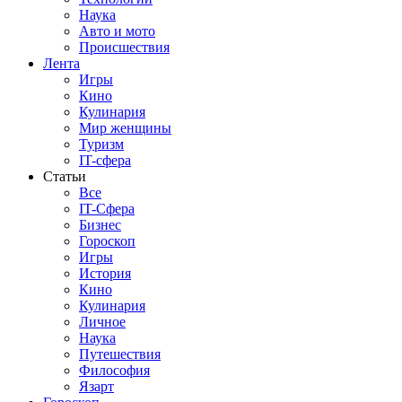
Наука
Авто и мото
Происшествия
Лента
Игры
Кино
Кулинария
Мир женщины
Туризм
IT-сфера
Статьи
Все
IT-Сфера
Бизнес
Гороскоп
Игры
История
Кино
Кулинария
Личное
Наука
Путешествия
Философия
Язарт