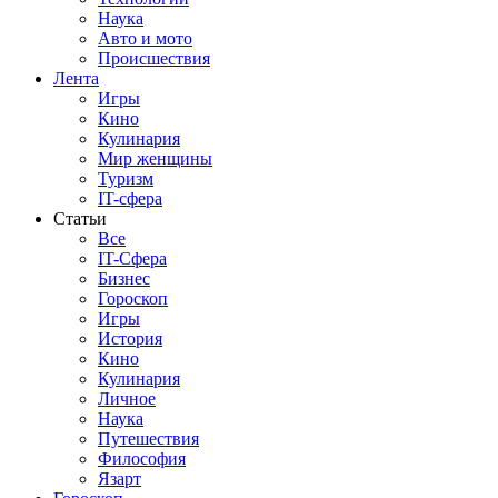
Наука
Авто и мото
Происшествия
Лента
Игры
Кино
Кулинария
Мир женщины
Туризм
IT-сфера
Статьи
Все
IT-Сфера
Бизнес
Гороскоп
Игры
История
Кино
Кулинария
Личное
Наука
Путешествия
Философия
Язарт