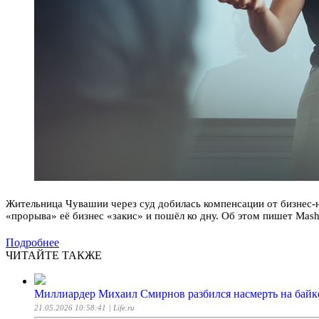
Жительница Чувашии через суд добилась компенсации от бизнес-н
«прорыва» её бизнес «закис» и пошёл ко дну. Об этом пишет Mash
Подробнее
ЧИТАЙТЕ ТАКЖЕ
Миллиардер Михаил Смирнов разбился насмерть на байк
21.05.2026 10:58:41
| Life.ru