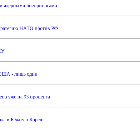
 и ядерными боеприпасами
стратегию НАТО против РФ
СУ
у США - лишь один
ена уже на 93 процента
хала в Южную Корею