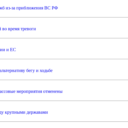
ужб из-за приближения ВС РФ
й во время тревоги
нии и ЕС
льтернативу бегу и ходьбе
 массовые мероприятия отменены
жду крупными державами