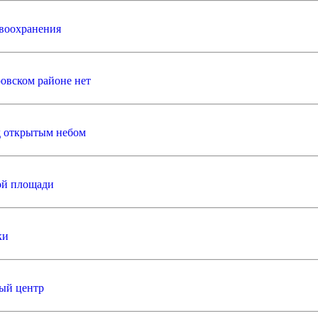
авоохранения
ровском районе нет
д открытым небом
ой площади
ки
тый центр