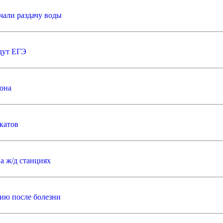
чали раздачу воды
адут ЕГЭ
она
катов
на ж/д станциях
цию после болезни