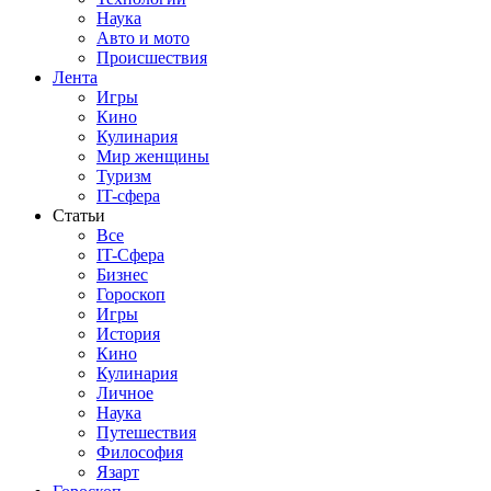
Наука
Авто и мото
Происшествия
Лента
Игры
Кино
Кулинария
Мир женщины
Туризм
IT-сфера
Статьи
Все
IT-Сфера
Бизнес
Гороскоп
Игры
История
Кино
Кулинария
Личное
Наука
Путешествия
Философия
Язарт