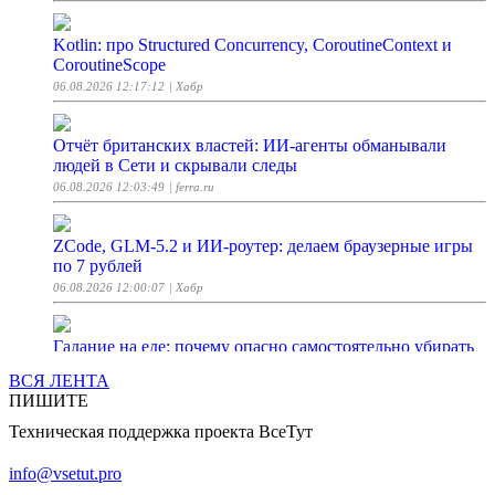
Kotlin: про Structured Concurrency, CoroutineContext и
CoroutineScope
06.08.2026 12:17:12
| Хабр
Отчёт британских властей: ИИ-агенты обманывали
людей в Сети и скрывали следы
06.08.2026 12:03:49
| ferra.ru
ZCode, GLM-5.2 и ИИ-роутер: делаем браузерные игры
по 7 рублей
06.08.2026 12:00:07
| Хабр
Гадание на еде: почему опасно самостоятельно убирать
продукты из рациона
ВСЯ ЛЕНТА
06.08.2026 12:00:00
| Woman.ru
ПИШИТЕ
Техническая поддержка проекта ВсеТут
Крылышки «как в KFC» в аэрогриле, пошаговый рецепт
с фото на 484 ккал
info@vsetut.pro
06.08.2026 12:00:00
| ГАСТРОНОМЪ