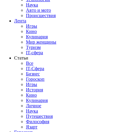
Наука
Авто и мото
Происшествия
Лента
Игры
Кино
Кулинария
Мир женщины
Туризм
IT-сфера
Статьи
Все
IT-Сфера
Бизнес
Гороскоп
Игры
История
Кино
Кулинария
Личное
Наука
Путешествия
Философия
Язарт