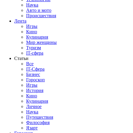
Наука
Авто и мото
Происшествия
Лента
Игры
Кино
Кулинария
Мир женщины
Туризм
IT-сфера
Статьи
Все
IT-Сфера
Бизнес
Гороскоп
Игры
История
Кино
Кулинария
Личное
Наука
Путешествия
Философия
Язарт