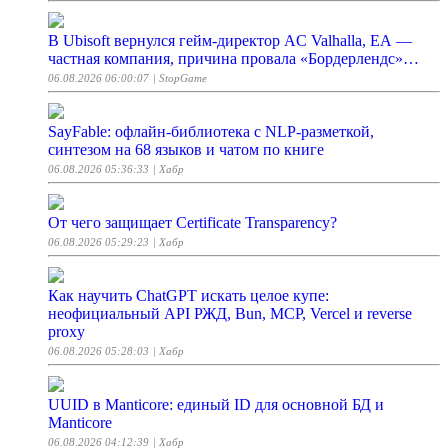
В Ubisoft вернулся гейм-директор AC Valhalla, EA —
частная компания, причина провала «Бордерлендс»…
06.08.2026 06:00:07
| StopGame
SayFable: офлайн-библиотека с NLP-разметкой,
синтезом на 68 языков и чатом по книге
06.08.2026 05:36:33
| Хабр
От чего защищает Certificate Transparency?
06.08.2026 05:29:23
| Хабр
Как научить ChatGPT искать целое купе:
неофициальный API РЖД, Bun, MCP, Vercel и reverse
proxy
06.08.2026 05:28:03
| Хабр
UUID в Manticore: единый ID для основной БД и
Manticore
06.08.2026 04:12:39
| Хабр